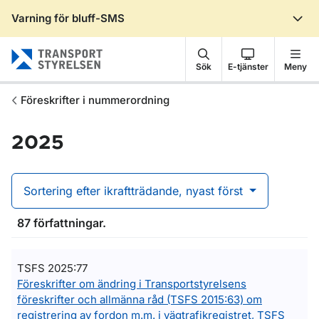
Varning för bluff-SMS
Gå till sidans innehåll
Sök
E-tjänster
Meny
Föreskrifter i nummerordning
2025
Sortering efter ikraftträdande, nyast först
87 författningar.
TSFS 2025:77
Föreskrifter om ändring i Transportstyrelsens
föreskrifter och allmänna råd (TSFS 2015:63) om
registrering av fordon m.m. i vägtrafikregistret, TSFS