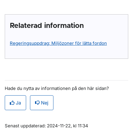
Relaterad information
Regeringsuppdrag: Miljözoner för lätta fordon
Hade du nytta av informationen på den här sidan?
Ja
Nej
Om sidan
Senast uppdaterad: 2024-11-22, kl 11:34