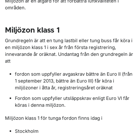
Miljözon är en åtgärd för att förbättra luftkvaliteten i
områden.
Miljözon klass 1
Grundregeln är att en tung lastbil eller tung buss får köra i
en miljözon klass 1 i sex år från första registrering,
innevarande år oräknat. Undantag från den grundregeln är
att
fordon som uppfyller avgaskrav bättre än Euro II (från
1 september 2013, bättre än Euro III) får köra i
miljözoner i åtta år, registreringsåret oräknat
Fordon som uppfyller utsläppskrav enligt Euro VI får
köras i denna miljözon.
Miljözon klass 1 för tunga fordon finns idag i
Stockholm