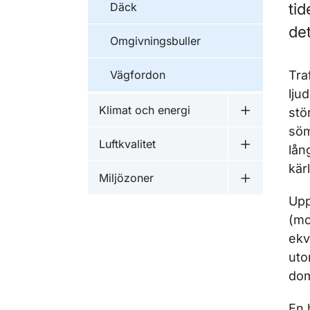
Däck
tid
det
Omgivningsbuller
Vägfordon
Tra
lju
Klimat och energi
stö
Undermeny f
söm
Luftkvalitet
lån
Undermeny fö
kär
Miljözoner
Undermeny f
Upp
(mo
ekv
uto
dom
En 