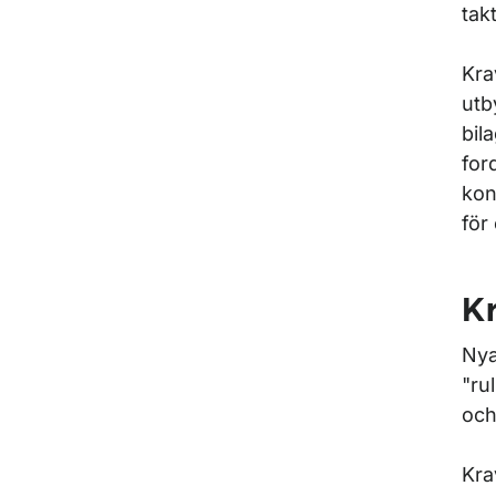
tak
Kra
utb
bil
for
kon
för
Kr
Nya
"ru
och
Kra