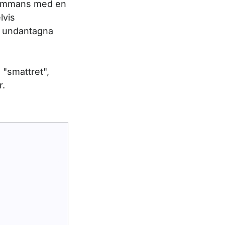
lsammans med en
lvis
k undantagna
 "smattret",
r.