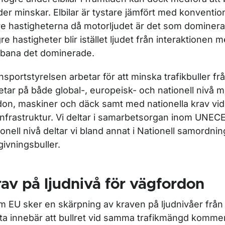
der minskar. Elbilar är tystare jämfört med konvention
re hastigheterna då motorljudet är det som dominerar
re hastigheter blir istället ljudet från interaktionen 
bana det dominerade.
nsportstyrelsen arbetar för att minska trafikbuller frå
etar på både global-, europeisk- och nationell nivå m
don, maskiner och däck samt med nationella krav vi
infrastruktur. Vi deltar i samarbetsorgan inom UNEC
ionell nivå deltar vi bland annat i Nationell samordnin
ivningsbuller.
av på ljudnivå för vägfordon
m EU sker en skärpning av kraven på ljudnivåer från
ta innebär att bullret vid samma trafikmängd kommer