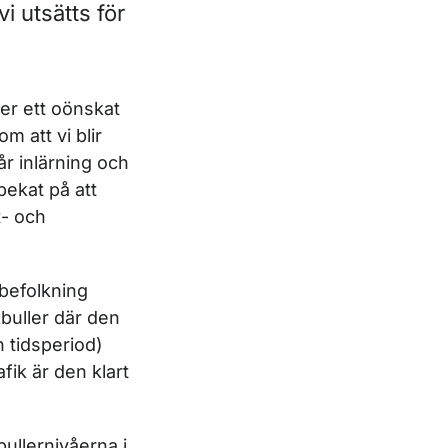
vi utsätts för
ler ett oönskat
m att vi blir
år inlärning och
pekat på att
t- och
 befolkning
kbuller där den
n tidsperiod)
ik är den klart
bullernivåerna i