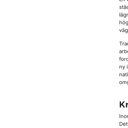
stä
läg
hög
väg
Tra
arb
for
ny 
nat
omg
Kr
Ino
Det