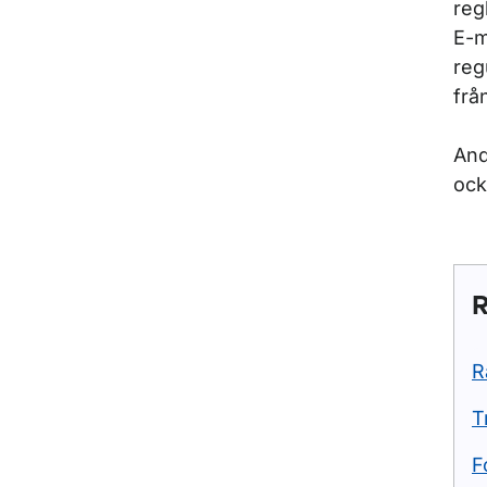
reg
E-m
reg
frå
And
ock
R
R
T
F