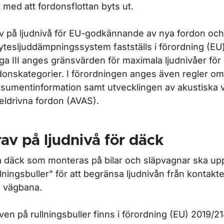
t med att fordonsflottan byts ut.
v på ljudnivå för EU-godkännande av nya fordon och
ytesljuddämpningssystem fastställs i förordning (EU)
aga III anges gränsvärden för maximala ljudnivåer för 
donskategorier. I förordningen anges även regler o
sumentinformation samt utvecklingen av akustiska
 eldrivna fordon (AVAS).
av på ljudnivå för däck
 däck som monteras på bilar och släpvagnar ska upp
llningsbuller" för att begränsa ljudnivån från kontak
 vägbana.
ven på rullningsbuller finns i förordning
(EU) 2019/2