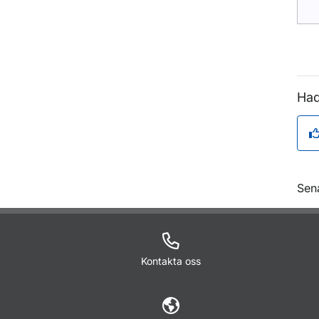
Had
O
Sen
Kontakta oss