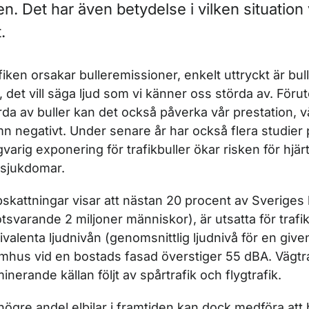
en. Det har även betydelse i vilken situation 
.
fiken orsakar bulleremissioner, enkelt uttryckt är bul
d, det vill säga ljud som vi känner oss störda av. Föruto
rda av buller kan det också påverka vår prestation, v
ör Klimat och energi
n negativt. Under senare år har också flera studier 
gvarig exponering för trafikbuller ökar risken för hjär
r Luftkvalitet
lsjukdomar.
ör Miljözoner
skattningar visar att nästan 20 procent av Sveriges
tsvarande 2 miljoner människor), är utsatta för trafi
ivalenta ljudnivån (genomsnittlig ljudnivå för en give
mhus vid en bostads fasad överstiger 55 dBA. Vägtraf
inerande källan följt av spårtrafik och flygtrafik.
högre andel elbilar i framtiden kan dock medföra att 