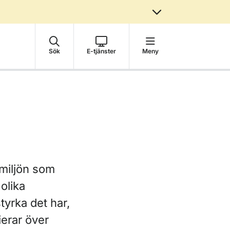
Sök
E-tjänster
Meny
 miljön som
olika
tyrka det har,
ierar över