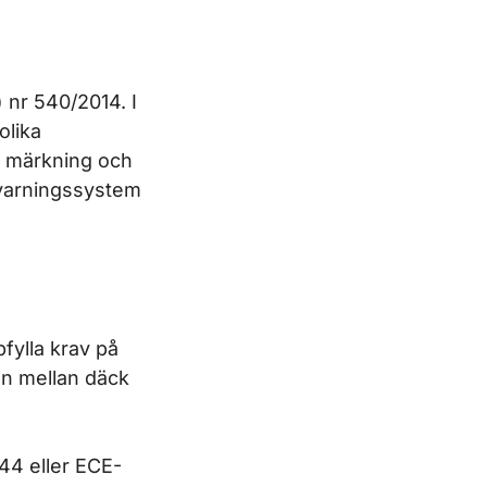
 nr 540/2014. I
olika
m märkning och
 varningssystem
fylla krav på
ten mellan däck
144
eller ECE-