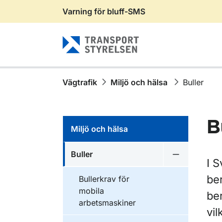
Varning för bluff-SMS
Gå till sidans innehåll
Vägtrafik
Miljö och hälsa
Buller
B
Miljö och hälsa
Buller
Undermeny f
I 
be
Bullerkrav för
mobila
ber
arbetsmaskiner
vil