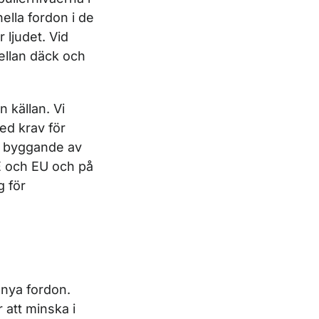
ella fordon i de
 ljudet. Vid
mellan däck och
n källan. Vi
ed krav för
d byggande av
E och EU och på
g för
 nya fordon.
 att minska i