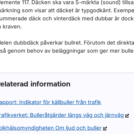
lemente 117. Däcken ska vara S-märkta (sound) til
ärkning som visar att däcket är typgodkänt. Exempe
ummerade däck och vinterdäck med dubbar är doc
n kraven.
elen dubbdäck påverkar bullret. Förutom det direkta
så genom behov av beläggningar som ger mer bulle
elaterad information
apport: Indikator för källbuller från trafik
rafikverket: Bulleråtgärder längs väg och järnväg
olkhälsomyndigheten Om ljud och buller