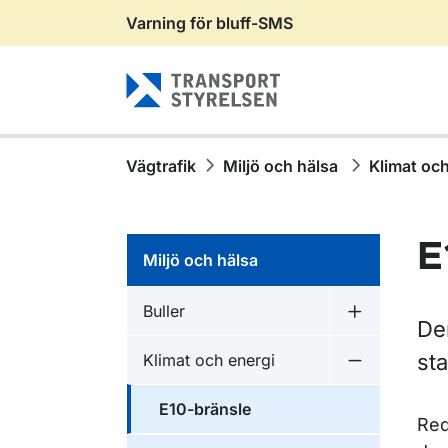
Varning för bluff-SMS
Gå till sidans innehåll
Vägtrafik
Miljö och hälsa
Klimat och
E
Miljö och hälsa
Buller
Undermeny f
De
st
Klimat och energi
Undermeny f
E10-bränsle
Red