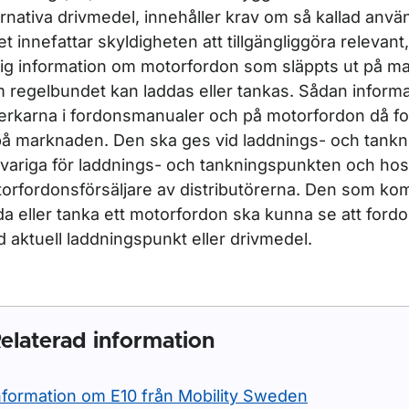
ernativa drivmedel, innehåller krav om så kallad anvä
ket innefattar skyldigheten att tillgängliggöra relevant
lig information om motorfordon som släppts ut på 
 regelbundet kan laddas eller tankas. Sådan informa
lverkarna i fordonsmanualer och på motorfordon då f
på marknaden. Den ska ges vid laddnings- och tank
variga för laddnings- och tankningspunkten och hos
orfordonsförsäljare av distributörerna. Den som kom
da eller tanka ett motorfordon ska kunna se att ford
 aktuell laddningspunkt eller drivmedel.
elaterad information
nformation om E10 från Mobility Sweden