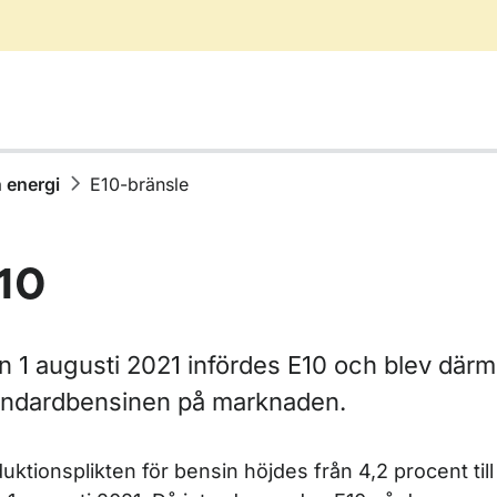
 energi
E10-bränsle
10
ör Buller
n 1 augusti 2021 infördes E10 och blev där
andardbensinen på marknaden.
ör Klimat och energi
uktionsplikten för bensin höjdes från 4,2 procent til