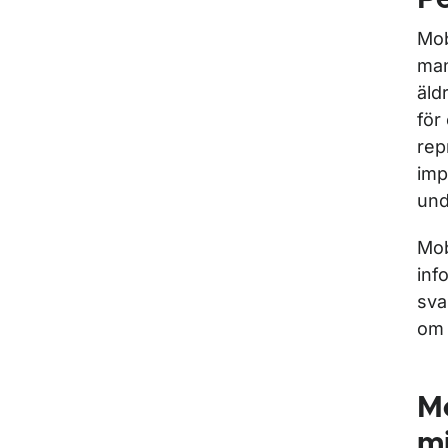
Mob
man
äld
för
rep
imp
und
Mob
inf
sva
om 
M
m