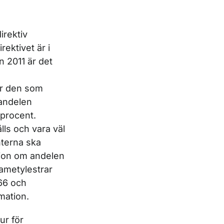
irektiv
rektivet är i
n 2011 är det
ör den som
 andelen
mprocent.
lls och vara väl
nterna ska
ation om andelen
rametylestrar
66 och
rmation.
ur för