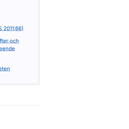
S 2011:66)
fter och
seende
eten