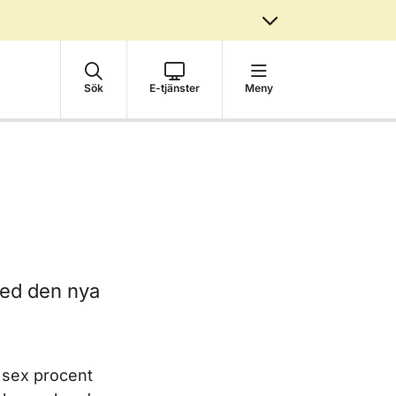
Sök
E-tjänster
Meny
med den nya
l sex procent