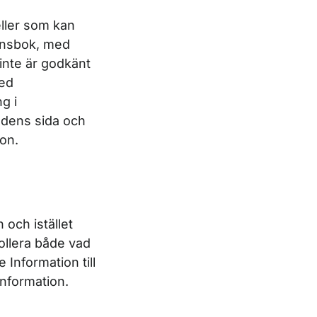
eller som kan
ionsbok, med
 inte är godkänt
med
g i
edens sida och
ion.
 och istället
ollera både vad
Information till
 information.