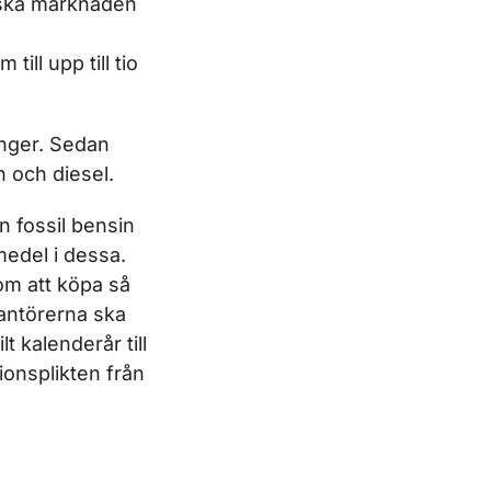
nska marknaden
ill upp till tio
ånger. Sedan
n och diesel.
n fossil bensin
medel i dessa.
om att köpa så
rantörerna ska
t kalenderår till
onsplikten från