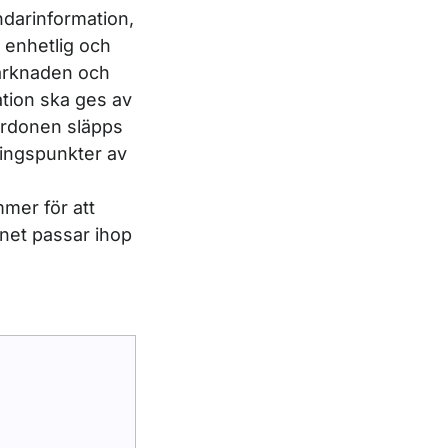
ndarinformation,
, enhetlig och
marknaden och
tion ska ges av
ordonen släpps
ningspunkter av
mer för att
onet passar ihop