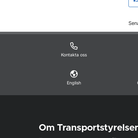
O
Sen
Kontakta oss
English
Om Transportstyrelse