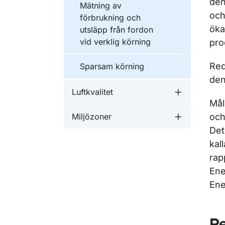
den
Mätning av
och
förbrukning och
öka
utsläpp från fordon
vid verklig körning
pro
Red
Sparsam körning
den
Luftkvalitet
Undermeny fö
Mål
Miljözoner
och
Undermeny f
Det
kal
rap
Ene
Ene
Pe