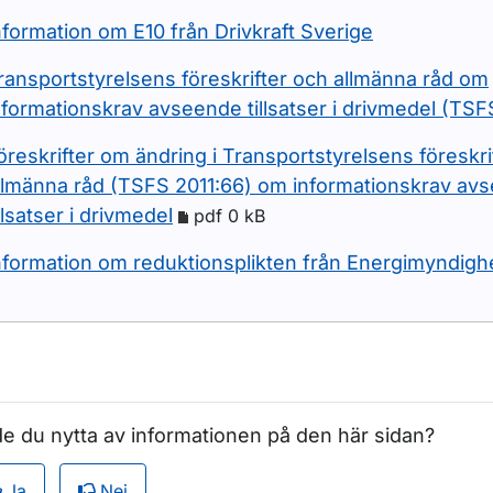
nformation om E10 från Drivkraft Sverige
ransportstyrelsens föreskrifter och allmänna råd om
nformationskrav avseende tillsatser i drivmedel (TSF
öreskrifter om ändring i Transportstyrelsens föreskri
llmänna råd (TSFS 2011:66) om informationskrav av
illsatser i drivmedel
pdf 0 kB
nformation om reduktionsplikten från Energimyndigh
e du nytta av informationen på den här sidan?
Ja
Nej