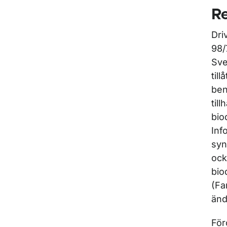
Re
Dri
98/
Sve
till
ben
til
bio
Inf
syn
ock
bio
(Fa
änd
För