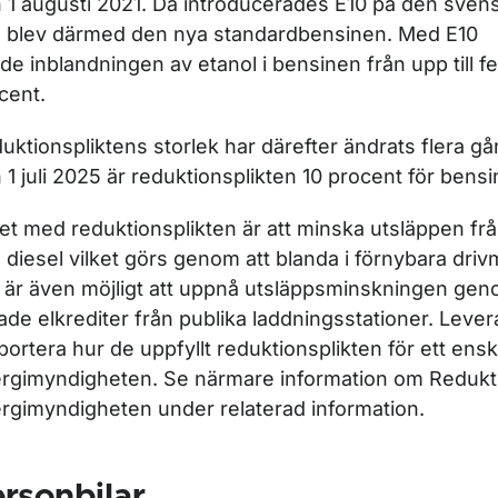
 1 augusti 2021. Då introducerades E10 på den sve
 blev därmed den nya standardbensinen. Med E10
de inblandningen av etanol i bensinen från upp till fem t
cent.
uktionspliktens storlek har därefter ändrats flera g
 1 juli 2025 är reduktionsplikten 10 procent för bensi
r Luftkvalitet
et med reduktionsplikten är att minska utsläppen frå
 diesel vilket görs genom att blanda i förnybara driv
ör Miljözoner
 är även möjligt att uppnå utsläppsminskningen gen
lade elkrediter från publika laddningsstationer. Leve
portera hur de uppfyllt reduktionsplikten för ett enskil
rgimyndigheten. Se närmare information om Redukti
rgimyndigheten under relaterad information.
rsonbilar