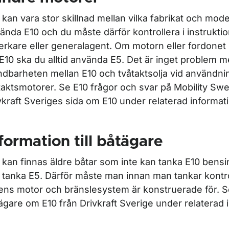
 kan vara stor skillnad mellan vilka fabrikat och mod
ända E10 och du måste därför kontrollera i instrukt
lverkare eller generalagent. Om motorn eller fordonet
 E10 ska du alltid använda E5. Det är inget problem 
ndbarheten mellan E10 och tvåtaktsolja vid användnin
taktsmotorer. Se E10 frågor och svar på Mobility Sw
vkraft Sveriges sida om E10 under relaterad informat
formation till båtägare
 kan finnas äldre båtar som inte kan tanka E10 bensin
 tanka E5. Därför måste man innan man tankar kontr
ens motor och bränslesystem är konstruerade för. Se 
ägare om E10 från Drivkraft Sverige under relaterad