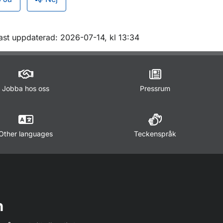
m sidan
ast uppdaterad: 2026-07-14, kl 13:34
Jobba hos oss
Pressrum
Other languages
Teckenspråk
n