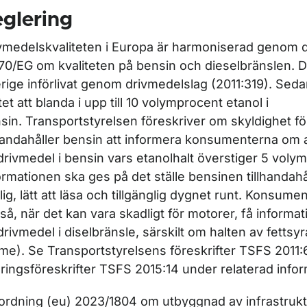
glering
vmedelskvaliteten i Europa är harmoniserad genom d
70/EG om kvaliteten på bensin och dieselbränslen. Di
rige införlivat genom drivmedelslag (2011:319). Seda
åtet att blanda i upp till 10 volymprocent etanol i
sin. Transportstyrelsen föreskriver om skyldighet f
lhandahåller bensin att informera konsumenterna om
drivmedel i bensin vars etanolhalt överstiger 5 voly
ormationen ska ges på det ställe bensinen tillhandahå
lig, lätt att läsa och tillgänglig dygnet runt. Konsume
så, när det kan vara skadligt för motorer, få inform
drivmedel i diselbränsle, särskilt om halten av fettsy
me). Se Transportstyrelsens föreskrifter TSFS 2011:
ringsföreskrifter TSFS 2015:14 under relaterad info
ordning (eu) 2023/1804 om utbyggnad av infrastrukt