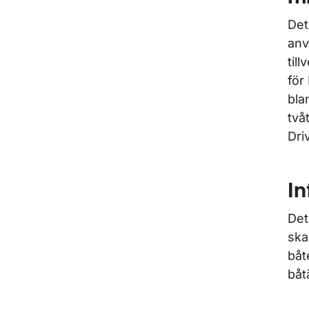
Det
anv
til
för
bla
två
Dri
In
Det
ska
båt
båt