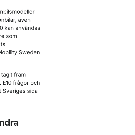
onbilsmodeller
nbilar, även
10 kan användas
are som
ts
 Mobility Sweden
tagit fram
. E10 frågor och
t Sveriges sida
ndra