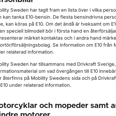
ility Sweden har tagit fram en lista över i vilka pers
 kan tanka E10-bensin. De flesta bensindrivna perso
re, kan köras på E10. Om det ändå är tveksamt om E
 en speciell bilmodell bör i första hand en återförsälj
resenterar märket kontaktas och i andra hand märke
ortör/försäljningsbolag. Se information om E10 från
er relaterad information.
ility Sweden har tillsammans med Drivkraft Sverige, 
ormationsmaterial om vad övergången till E10 innebär
r återfinns på Mobility Swedens sida och på Drivkraf
E10 under relaterad information.
otorcyklar och mopeder samt a
indre motorer