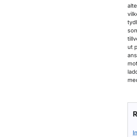
alt
vil
tyd
som
til
ut 
ans
mot
lad
med
R
I