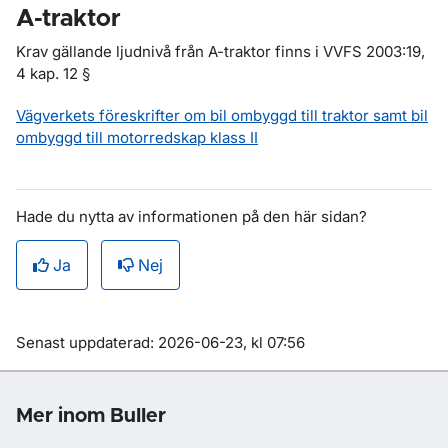
A-traktor
Krav gällande ljudnivå från A-traktor finns i VVFS 2003:19,
4 kap. 12 §
Vägverkets föreskrifter om bil ombyggd till traktor samt bil
ombyggd till motorredskap klass II
Hade du nytta av informationen på den här sidan?
Ja
Nej
Om sidan
Senast uppdaterad: 2026-06-23, kl 07:56
Mer inom Buller