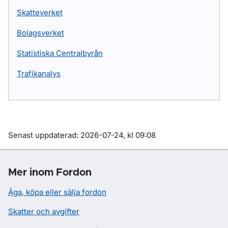
Skatteverket
Bolagsverket
Statistiska Centralbyrån
Trafikanalys
Om sidan
Senast uppdaterad: 2026-07-24, kl 09:08
Mer inom Fordon
Äga, köpa eller sälja fordon
Skatter och avgifter