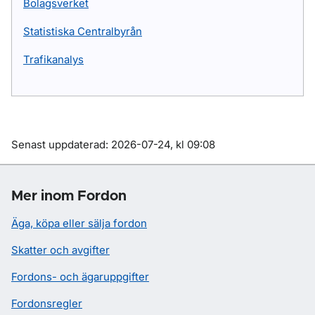
Bolagsverket
Statistiska Centralbyrån
Trafikanalys
Om sidan
Senast uppdaterad: 2026-07-24, kl 09:08
Mer inom Fordon
Äga, köpa eller sälja fordon
Skatter och avgifter
Fordons- och ägaruppgifter
Fordonsregler