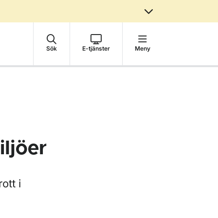
Sök
E-tjänster
Meny
iljöer
ott i