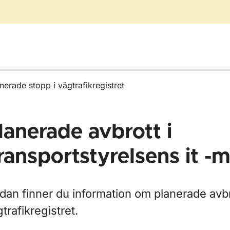
nerade stopp i vägtrafikregistret
lanerade avbrott i
ransportstyrelsens it -m
ör Intressenter
dan finner du information om planerade avbr
trafikregistret.