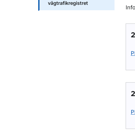
vägtrafikregistret
Inf
P
P