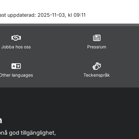
m sidan
ast uppdaterad: 2025-11-03, kl 09:11
Jobba hos oss
Pressrum
Other languages
Teckenspråk
n
nå god tillgänglighet,