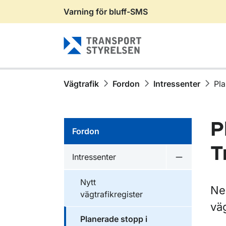
Varning för bluff-SMS
Gå till sidans innehåll
Vägtrafik
Fordon
Intressenter
Pla
P
Fordon
T
Intressenter
Undermeny f
Nytt
Ne
vägtrafikregister
väg
Planerade stopp i