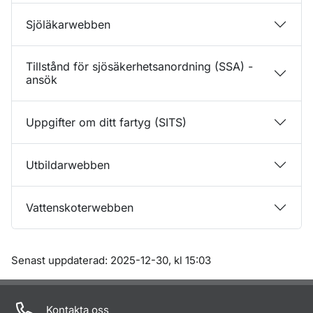
Sjöläkarwebben
Tillstånd för sjösäkerhetsanordning (SSA) -
ansök
Uppgifter om ditt fartyg (SITS)
Utbildarwebben
Vattenskoterwebben
Om sidan
Senast uppdaterad: 2025-12-30, kl 15:03
Kontakta oss