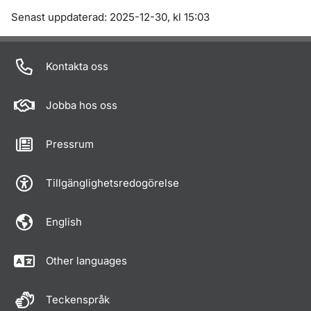
Om sidan
Senast uppdaterad: 2025-12-30, kl 15:03
Kontakta oss
Jobba hos oss
Pressrum
Tillgänglighetsredogörelse
English
Other languages
Teckenspråk