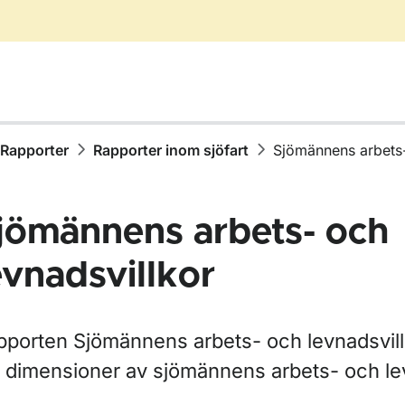
Rapporter
Rapporter inom sjöfart
Sjömännens arbets-
jömännens arbets- och
evnadsvillkor
ör Publikationer
pporten Sjömännens arbets- och levnadsvill
ör Rapporter
å dimensioner av sjömännens arbets- och lev
ör Rapporter inom vägtrafik