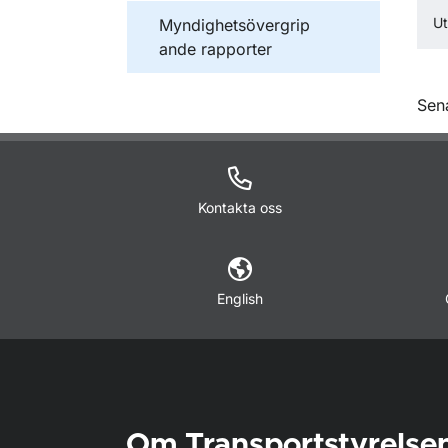
Ut
Publikationer inom
Myndighetsövergrip
ande rapporter
O
Sen
Kontakta oss
English
Om Transportstyrelse