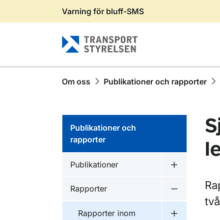
Varning för bluff-SMS
Gå till sidans innehåll
Om oss
Publikationer och rapporter
S
Publikationer och
rapporter
l
Publikationer inom
Publikationer
Undermeny f
Ra
Publikationer inom
Rapporter
Undermeny f
tv
Publikationer inom
Rapporter inom
Undermeny f