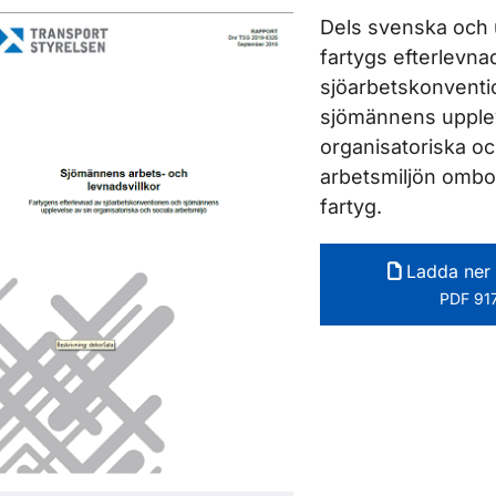
Dels svenska och 
fartygs efterlevna
ör Rapporter inom luftfart
sjöarbetskonventi
sjömännens upple
organisatoriska oc
ör Rapporter inom sjöfart
arbetsmiljön ombo
fartyg.
Ladda ner 
PDF 917