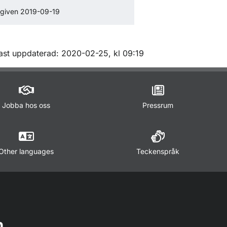
given 2019-09-19
m sidan
ast uppdaterad: 2020-02-25, kl 09:19
Jobba hos oss
Pressrum
Other languages
Teckenspråk
n