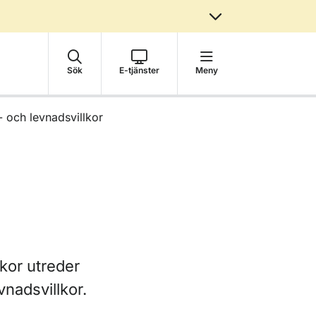
Sök
E-tjänster
Meny
 och levnadsvillkor
kor utreder
nadsvillkor.