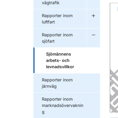
vägtrafik
Publikationer inom
Rapporter inom
Undermeny f
luftfart
Publikationer inom
Rapporter inom
Undermeny f
sjöfart
Publikationer inom
Sjömännens
arbets- och
levnadsvillkor
Publikationer inom
Rapporter inom
järnväg
Publikationer inom
Rapporter inom
marknadsövervaknin
g