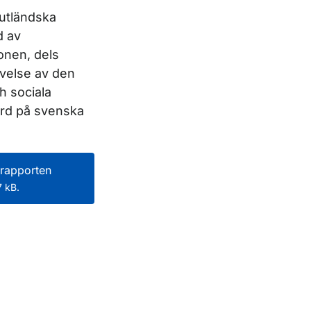
utländska
d av
onen, dels
velse av den
h sociala
rd på svenska
rapporten
 kB.