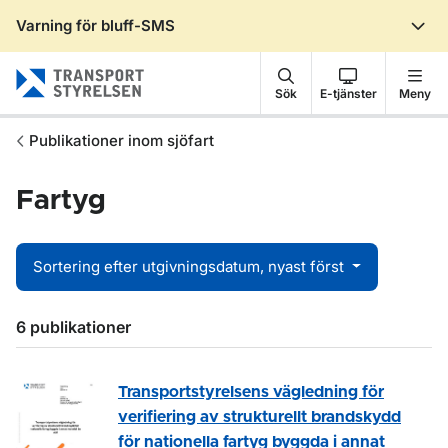
Varning för bluff-SMS
Gå till sidans innehåll
Sök
E-tjänster
Meny
Publikationer inom sjöfart
Fartyg
Sortering efter utgivningsdatum, nyast först
Sökresultat
6 publikationer
Transportstyrelsens vägledning för
verifiering av strukturellt brandskydd
för nationella fartyg byggda i annat