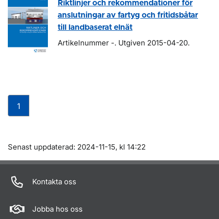
Riktlinjer och rekommendationer för
anslutningar av fartyg och fritidsbåtar
till landbaserat elnät
Artikelnummer -. Utgiven 2015-04-20.
1
Om sidan
Senast uppdaterad: 2024-11-15, kl 14:22
Kontakta oss
Jobba hos oss