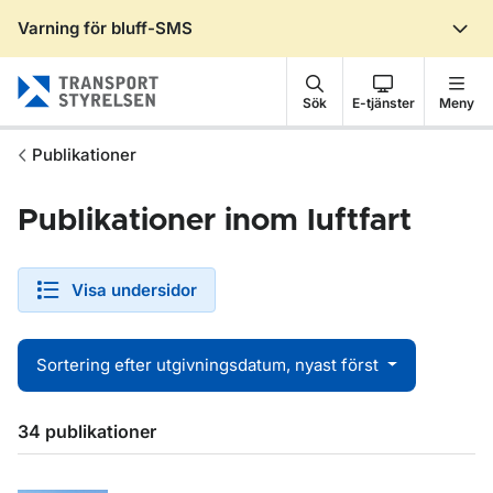
Varning för bluff-SMS
Gå till sidans innehåll
Sök
E-tjänster
Meny
Publikationer
Publikationer inom luftfart
Visa undersidor
Sortering efter utgivningsdatum, nyast först
Sökresultat
34 publikationer