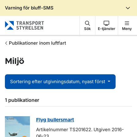
Varning för bluff-SMS
Gå till sidans innehåll
Sök
E-tjänster
Meny
Publikationer inom luftfart
Miljö
Sortering efter utgivningsdatum, nyast först
Sökresultat
1 publikationer
Flyg bullersmart
Artikelnummer TS201622. Utgiven 2016-
06-23.