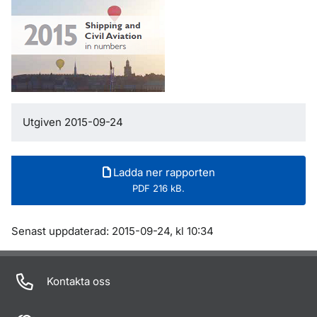
Utgiven 2015-09-24
Ladda ner rapporten
PDF 216 kB.
Om sidan
Senast uppdaterad: 2015-09-24, kl 10:34
Kontakta oss