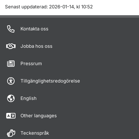
Om sidan
Senast uppdaterad: 2026-01-14, kl 10:52
Kontakta oss
Jobba hos oss
Pressrum
Tillgänglighetsredogörelse
English
Other languages
Teckenspråk