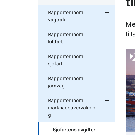
t
Undermeny f
Publikationer inom
Rapporter inom
Undermeny f
vägtrafik
Me
til
Publikationer inom
Rapporter inom
luftfart
Publikationer inom
Rapporter inom
sjöfart
Publikationer inom
Rapporter inom
järnväg
Publikationer inom
Rapporter inom
Undermeny f
marknadsövervaknin
g
Publikationer inom
Sjöfartens avgifter