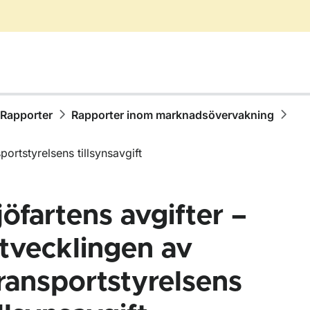
Rapporter
Rapporter inom marknadsövervakning
portstyrelsens tillsynsavgift
jöfartens avgifter –
tvecklingen av
ransportstyrelsens
ör Publikationer