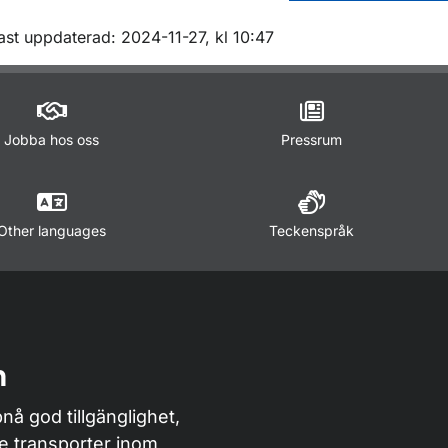
m sidan
ast uppdaterad: 2024-11-27, kl 10:47
Jobba hos oss
Pressrum
Other languages
Teckenspråk
n
nå god tillgänglighet,
de transporter inom