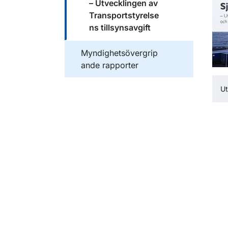
– Utvecklingen av
Transportstyrelse
ns tillsynsavgift
Publikationer inom
Myndighetsövergrip
ande rapporter
U