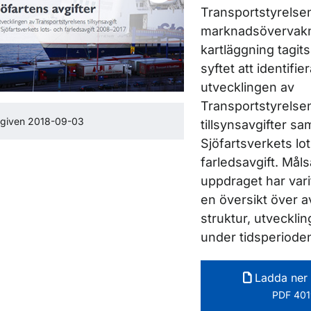
Transportstyrelse
marknadsövervakn
kartläggning tagit
syftet att identifi
utvecklingen av
Transportstyrelse
tgiven 2018-09-03
tillsynsavgifter sa
Sjöfartsverkets lo
farledsavgift. Måls
uppdraget har vari
en översikt över a
struktur, utvecklin
under tidsperiode
Ladda ner 
PDF 401