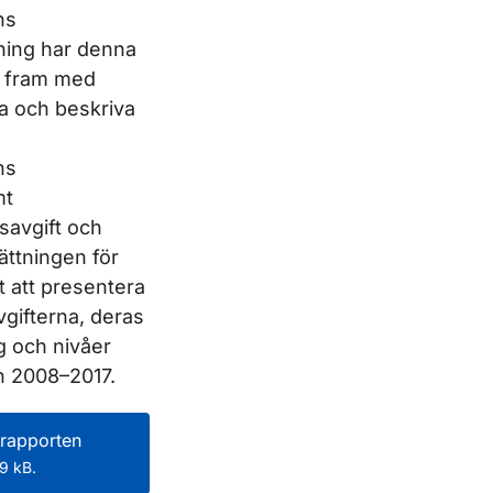
ns
ing har denna
s fram med
era och beskriva
ns
mt
tsavgift och
ättningen för
t att presentera
vgifterna, deras
g och nivåer
n 2008–2017.
rapporten
9 kB.