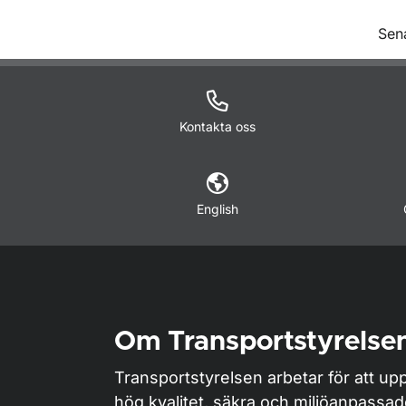
O
Sen
Kontakta oss
English
Om Transportstyrelse
Transportstyrelsen arbetar för att upp
hög kvalitet, säkra och miljöanpassa