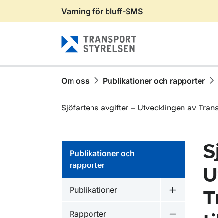
Varning för bluff-SMS
Gå till sidans innehåll
Om oss
Publikationer och rapporter
Sjöfartens avgifter – Utvecklingen av Trans
S
Publikationer och
rapporter
U
Publikationer inom
Publikationer
T
Undermeny f
Publikationer inom
Rapporter