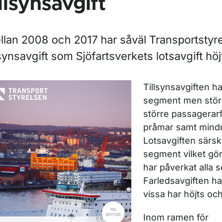
illsynsavgift
ör Rapporter
ör Rapporter inom vägtrafik
llan 2008 och 2017 har såväl Transportstyr
lsynsavgift som Sjöfartsverkets lotsavgift höj
Tillsynsavgiften har
segment men störs
större passagerar
pråmar samt mindr
Lotsavgiften särski
segment vilket gör
har påverkat alla s
ör Rapporter inom marknadsövervakning
Farledsavgiften har
vissa har höjts oc
Inom ramen för