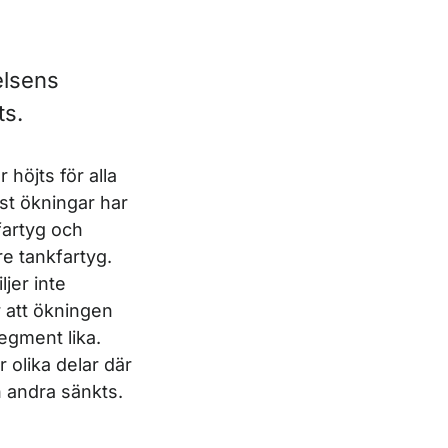
elsens
ts.
 höjts för alla
t ökningar har
fartyg och
e tankfartyg.
ljer inte
 att ökningen
egment lika.
 olika delar där
h andra sänkts.