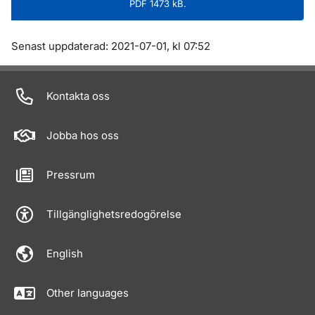
PDF 1473 kB.
Om sidan
Senast uppdaterad: 2021-07-01, kl 07:52
Kontakta oss
Jobba hos oss
Pressrum
Tillgänglighetsredogörelse
English
Other languages