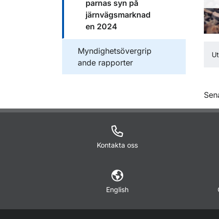
parnas syn på
järnvägsmarknad
en 2024
Publikationer inom
Myndighetsövergrip
U
ande rapporter
O
Sen
Kontakta oss
English