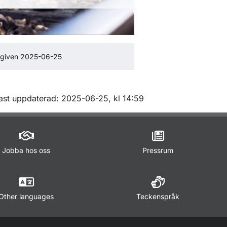
tgiven 2025-06-25
m sidan
ast uppdaterad: 2025-06-25, kl 14:59
Jobba hos oss
Pressrum
Other languages
Teckenspråk