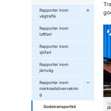
Undermeny f
Tr
Publikationer inom
Rapporter inom
go
Undermeny f
vägtrafik
Publikationer inom
Rapporter inom
luftfart
Publikationer inom
Rapporter inom
sjöfart
Publikationer inom
Rapporter inom
järnväg
Publikationer inom
Rapporter inom
Undermeny f
marknadsövervaknin
g
Publikationer inom
Godstransportkö