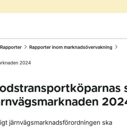
Rapporter
Rapporter inom marknadsövervakning
arknaden 2024
odstransportköparnas 
ärnvägsmarknaden 202
ör Publikationer
ligt järnvägsmarknadsförordningen ska