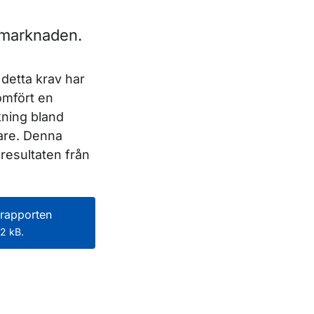
smarknaden.
l detta krav har
mfört en
kning bland
are. Denna
resultaten från
rapporten
2 kB.