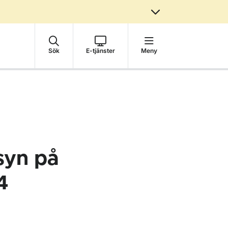
Sök
E-tjänster
Meny
syn på
4