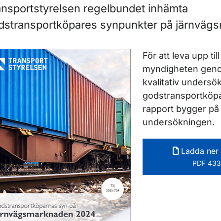
ör Rapporter
ansportstyrelsen regelbundet inhämta
dstransportköpares synpunkter på järnväg
ör Rapporter inom vägtrafik
För att leva upp til
myndigheten geno
kvalitativ undersö
godstransportköp
rapport bygger på 
undersökningen.
Ladda ner 
PDF 433
ör Rapporter inom marknadsövervakning