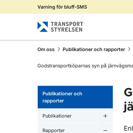
Varning för bluff-SMS
Gå till sidans innehåll
Om oss
Publikationer och rapporter
Godstransportköparnas syn på järnvägsm
G
Publikationer och
rapporter
j
Publikationer inom
Publikationer
Undermeny f
En
Publikationer inom
Rapporter