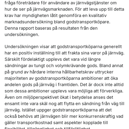
fråga företrädare för användare av järnvägstjänster om
hur de ser på järnvägsmarknaden. För att leva upp till detta
krav har myndigheten låtit genomföra en kvalitativ
marknadsundersökning bland godstransportköpare.
Denna rapport baseras på resultaten från den
undersökningen.
Undersökningen visar att godstransportköparna generellt
har en positiv inställning till att frakta sina varor på järnväg.
Särskilt fördelaktigt upplevs det vara vid längre
sändningar av tungt och volymkrävande gods. Bland annat
på grund av hårdare interna hållbarhetskrav uttrycker
majoriteten av godstransportköparna ambitioner att öka
andelen gods på järnväg i framtiden. Det är dock inte alltid
som dessa ambitioner upplevs vara möjliga att förverkliga.
Även om miljöperspektivet ökat i betydelse anses det
ensamt inte vara skäl nog att flytta en sändning från väg till
järnväg. Istället uppger godstransportköparna att det
också behövs att järnvägen blir mer konkurrenskraftig vad
gäller transportkostnad samt aspekter kopplade till
flexibilitet, tillgänglighet och tillförlitlighet.