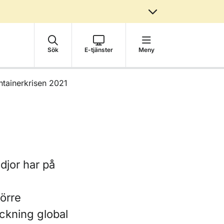
Sök
E-tjänster
Meny
tainerkrisen 2021
djor har på
örre
äckning global