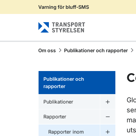
Varning för bluff-SMS
Gå till sidans innehåll
Om oss
Publikationer och rapporter
C
Publikationer och
rapporter
Glo
Publikationer inom
Publikationer
Undermeny f
sen
Publikationer inom
Rapporter
ma
Undermeny f
uts
Publikationer inom
Rapporter inom
Undermeny f