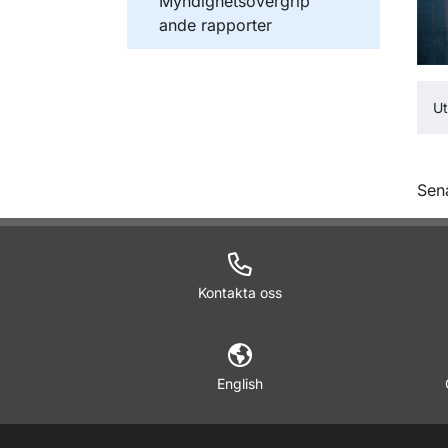
Publikationer inom
Myndighetsövergrip
ande rapporter
Ut
O
Sena
Kontakta oss
English