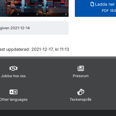
Ladda ner 
PDF 184
given 2021-12-14
m sidan
st uppdaterad: 2021-12-17, kl 11:13
Jobba hos oss
Pressrum
Other languages
Teckenspråk