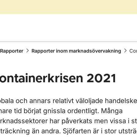
Rapporter
Rapporter inom marknadsövervakning
Con
ontainerkrisen 2021
bala och annars relativt väloljade handelske
ör Publikationer
are tid börjat gnissla ordentligt. Många
rknadssektorer har påverkats men vissa i st
ör Rapporter
träckning än andra. Sjöfarten är i stor utstr
ör Rapporter inom vägtrafik