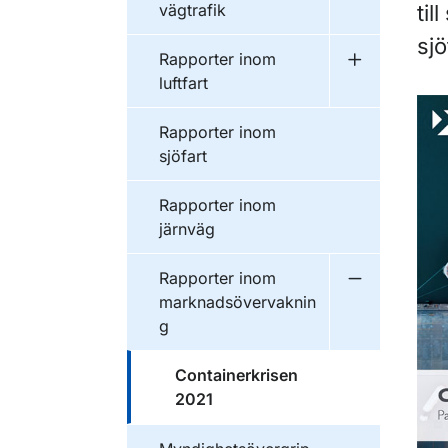
vägtrafik
til
sj
Publikationer inom
Rapporter inom
Undermeny f
luftfart
Publikationer inom
Rapporter inom
sjöfart
Publikationer inom
Rapporter inom
järnväg
Publikationer inom
Rapporter inom
Undermeny f
marknadsövervaknin
g
Publikationer inom
Containerkrisen
2021