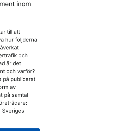
egment inom
 till att
va hur följderna
åverkat
ertrafik och
ad är det
nt och varför?
 på publicerat
form av
mt på samtal
reträdare:
h Sveriges