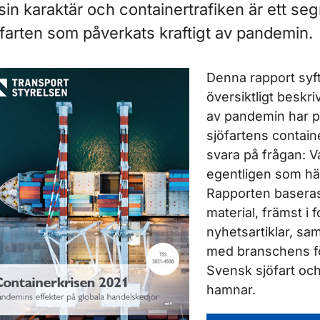
l sin karaktär och containertrafiken är ett s
öfarten som påverkats kraftigt av pandemin.
ör Rapporter inom luftfart
Denna rapport syftar
översiktligt beskri
av pandemin har p
sjöfartens contain
svara på frågan: V
egentligen som hä
Rapporten baseras
ör Rapporter inom marknadsövervakning
material, främst i 
nyhetsartiklar, sa
med branschens fö
Svensk sjöfart oc
hamnar.