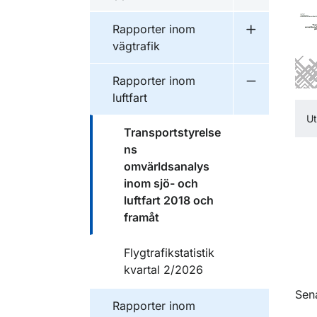
Undermeny f
Publikationer inom
Rapporter inom
Undermeny f
vägtrafik
Publikationer inom
Rapporter inom
Undermeny f
luftfart
Ut
Publikationer inom
Transportstyrelse
ns
omvärldsanalys
inom sjö- och
luftfart 2018 och
framåt
Publikationer inom
Flygtrafikstatistik
kvartal 2/2026
O
Sen
Publikationer inom
Rapporter inom