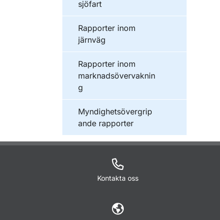
sjöfart
Publikationer inom
Rapporter inom
järnväg
Publikationer inom
Rapporter inom
marknadsövervaknin
g
Publikationer inom
Myndighetsövergrip
ande rapporter
Kontakta oss