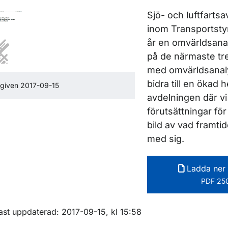
ör Rapporter
Sjö- och luftfarts
ör Rapporter inom vägtrafik
inom Transportstyr
år en omvärldsana
på de närmaste tre
ör Rapporter inom luftfart
med omvärldsanaly
bidra till en ökad
given 2017-09-15
avdelningen där vi
förutsättningar f
bild av vad framti
med sig.
Ladda ner 
PDF 250
m sidan
ast uppdaterad: 2017-09-15, kl 15:58