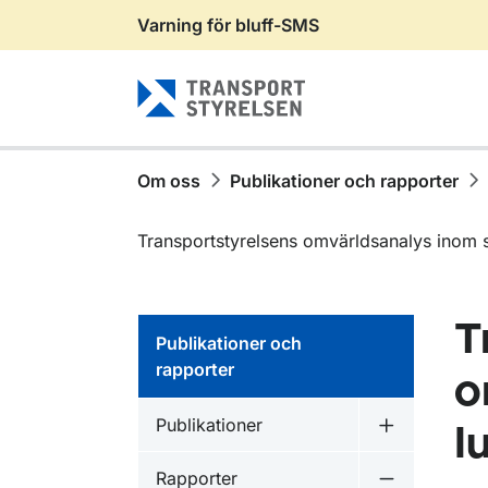
Varning för bluff-SMS
Gå till sidans innehåll
Om oss
Publikationer och rapporter
Transportstyrelsens omvärldsanalys inom s
T
Publikationer och
rapporter
o
Publikationer inom
Publikationer
l
Undermeny f
Publikationer inom
Rapporter