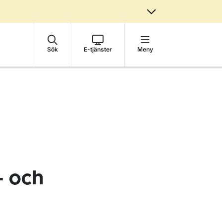
Sök
E-tjänster
Meny
- och