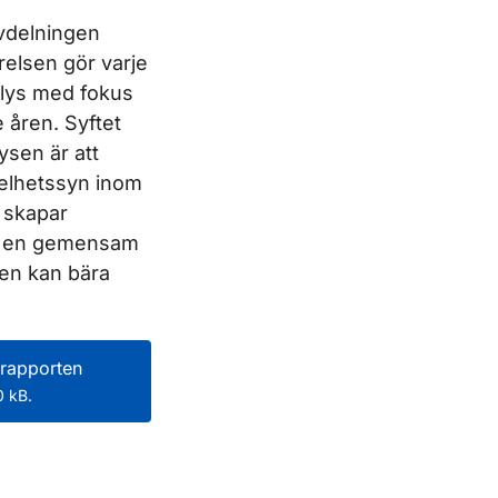
avdelningen
elsen gör varje
lys med fokus
 åren. Syftet
sen är att
 helhetssyn inom
 skapar
ör en gemensam
den kan bära
rapporten
 kB.