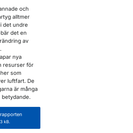
mannade och
rtyg alltmer
 i det undre
ebär det en
rändring av
.
apar nya
h resurser för
cher som
er luftfart. De
garna är många
 betydande.
rapporten
3 kB.