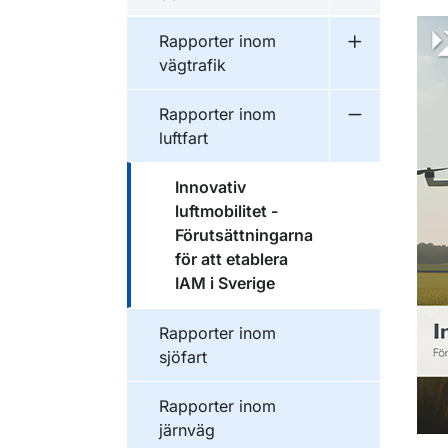
Undermeny f
Publikationer inom
Rapporter inom
Undermeny f
vägtrafik
Publikationer inom
Rapporter inom
Undermeny f
luftfart
Publikationer inom
Innovativ
luftmobilitet -
Förutsättningarna
för att etablera
IAM i Sverige
Publikationer inom
Rapporter inom
sjöfart
Publikationer inom
Rapporter inom
järnväg