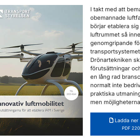
ör Rapporter
I takt med att be
ör Rapporter inom vägtrafik
obemannade luftfa
börjar etablera sig
luftrummet så inn
ör Rapporter inom luftfart
genomgripande fö
transportsystemet
Drönartekniken sk
förutsättningar oc
en lång rad brans
normalt inte bedriv
praktiska utmanin
men möjligheterna
Ladda ner 
PDF 220