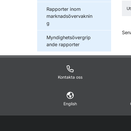
Publikationer inom
Ut
Rapporter inom
marknadsövervaknin
g
O
Sen
Publikationer inom
Myndighetsövergrip
ande rapporter
Kontakta oss
English