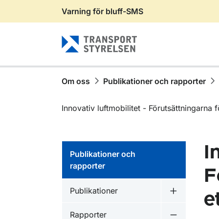
Varning för bluff-SMS
Gå till sidans innehåll
Om oss
Publikationer och rapporter
Innovativ luftmobilitet - Förutsättningarna 
I
Publikationer och
rapporter
F
Publikationer inom
Publikationer
e
Undermeny f
Publikationer inom
Rapporter