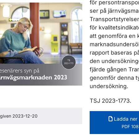
för persontranspo
ser på järnvägsma
Transportstyrelsen
ör Rapporter inom luftfart
för kvalitetsindika
att genomföra en k
marknadsundersö
rapport baseras på
den undersökninge
ör Rapporter inom järnväg
fjärde gången Tra
genomför denna t
undersökning.
TSJ 2023-1773.
tgiven 2023-12-20
Ladda ner 
PDF 108