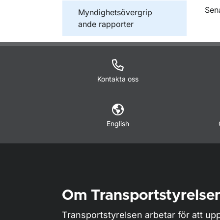
O
Sen
Publikationer inom
Myndighetsövergrip
ande rapporter
Kontakta oss
English
Om Transportstyrelse
Transportstyrelsen arbetar för att upp