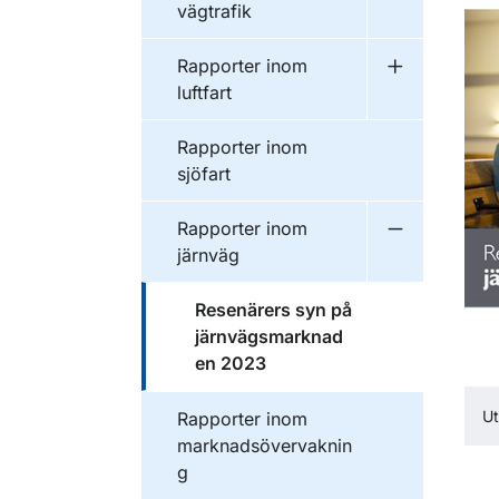
vägtrafik
Publikationer inom
Rapporter inom
Undermeny f
luftfart
Publikationer inom
Rapporter inom
sjöfart
Publikationer inom
Rapporter inom
Undermeny f
järnväg
Publikationer inom
Resenärers syn på
järnvägsmarknad
en 2023
Publikationer inom
U
Rapporter inom
marknadsövervaknin
g