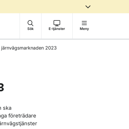
Sök
E-tjänster
Meny
å järnvägsmarknaden 2023
3
n ska
åga företrädare
ärnvägstjänster