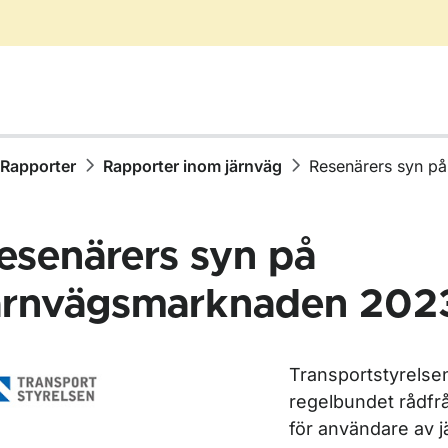
Rapporter
Rapporter inom järnväg
Resenärers syn p
esenärers syn på
ärnvägsmarknaden 202
ör Publikationer
Transportstyrelse
ör Rapporter
regelbundet rådfr
för användare av j
ör Rapporter inom vägtrafik