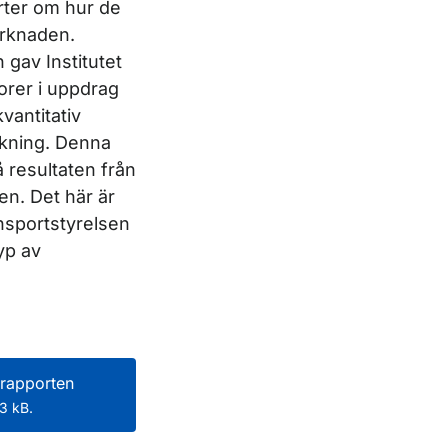
rter om hur de
rknaden.
 gav Institutet
torer i uppdrag
vantitativ
kning. Denna
 resultaten från
n. Det här är
nsportstyrelsen
yp av
rapporten
3 kB.