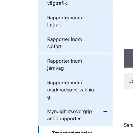
vägtrafik
Publikationer inom
Rapporter inom
luftfart
Publikationer inom
Rapporter inom
sjöfart
Publikationer inom
Rapporter inom
järnväg
Ut
Publikationer inom
Rapporter inom
marknadsövervaknin
g
Publikationer inom
Myndighetsövergrip
Undermeny f
ande rapporter
O
Sen
Publikationer inom