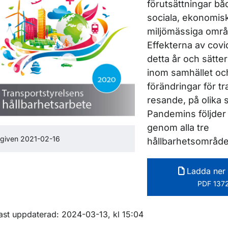
förutsättningar bå
sociala, ekonomis
miljömässiga områd
Effekterna av covi
detta år och sätter
inom samhället oc
förändringar för t
resande, på olika s
Pandemins följder 
genom alla tre
given 2021-02-16
hållbarhetsområde
Ladda ner 
PDF 1372
ör Myndighetsövergripande rapporter
m sidan
ast uppdaterad: 2024-03-13, kl 15:04