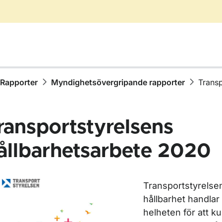
Rapporter
Myndighetsövergripande rapporter
Transp
ransportstyrelsens
ållbarhetsarbete 2020
ör Publikationer
Transportstyrelse
ör Rapporter
hållbarhet handlar
helheten för att 
ör Rapporter inom vägtrafik