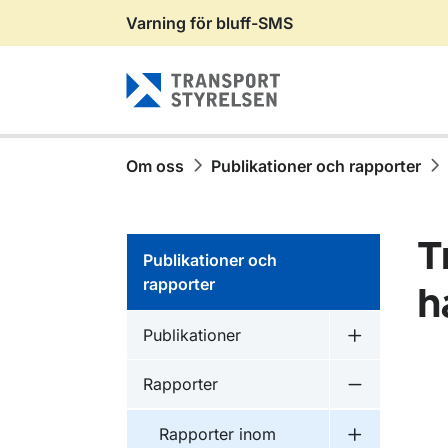
Varning för bluff-SMS
Gå till sidans innehåll
Om oss
Publikationer och rapporter
T
Publikationer och
rapporter
h
Publikationer inom
Publikationer
Undermeny f
Publikationer inom
Rapporter
Undermeny f
Publikationer inom
Rapporter inom
Undermeny f