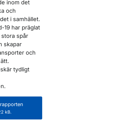
de inom det
ka och
et i samhället.
d-19 har präglat
 stora spår
h skapar
ransporter och
ätt.
skär tydligt
n.
rapporten
2 kB.