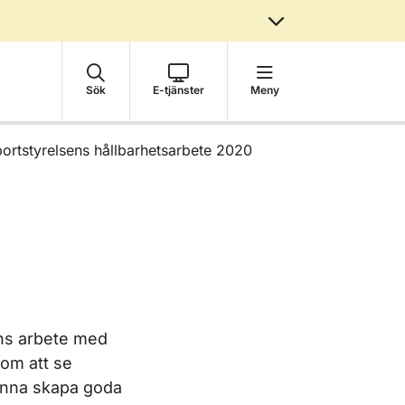
Sök
E-tjänster
Meny
ortstyrelsens hållbarhetsarbete 2020
ns arbete med
 om att se
kunna skapa goda