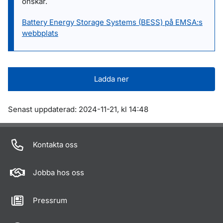
önskar.
Battery Energy Storage Systems (BESS) på EMSA:s
webbplats
Ladda ner
Om sidan
Senast uppdaterad: 2024-11-21, kl 14:48
Kontakta oss
Jobba hos oss
Pressrum