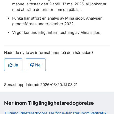
manuella tester den 2 april–12 maj 2025. Vi jobbar nu
med att rätta de brister som de påtalat.
Funka har utfört en analys av Mina sidor. Analysen
genomfördes under oktober 2022.
Vi gör kontinuerligt intern testning av Mina sidor.
Hade du nytta av informationen på den här sidan?
Ja
Nej
Om sidan
Senast uppdaterad: 2026-03-20, kl 08:21
Mer inom Tillgänglighetsredogörelse
Tillgänglighetsredogörelser för e-tjänster inom vägtrafik