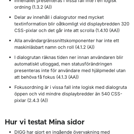
Innehållet presenteras i vissa fall inte i en logisk
ordning (1.3.2 (A))
Delar av innehåll i dialogrutor med mycket
textinformation blir oåtkomligt vid displaybredden 320
CSS-pixlar och det går inte att scrolla (1.4.10 (AA))
Alla användargränssnittskomponenter har inte ett
maskinläsbart namn och roll (4.1.2 (A))
I dialogrutan räknas tiden ner innan användaren blir
automatiskt utloggad, men statusförändringen
presenteras inte för användare med hjälpmedel utan
att behöva få fokus (4.1.3 (AA))
Fokusordning är i vissa fall inte logisk med dialogruta
öppen och vid mindre displaybredder än 540 CSS-
pixlar (2.4.3 (A))
Hur vi testat Mina sidor
DIGG har gjort en ingående övervakning med