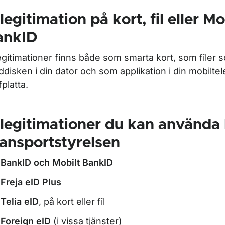
legitimation på kort, fil eller Mo
ankID
egitimationer finns både som smarta kort, som filer 
ddisken i din dator och som applikation i din mobiltel
fplatta.
legitimationer du kan använda
ansportstyrelsen
BankID och Mobilt BankID
Freja eID Plus
Telia eID
, på kort eller fil
Foreign eID
(i vissa tjänster)