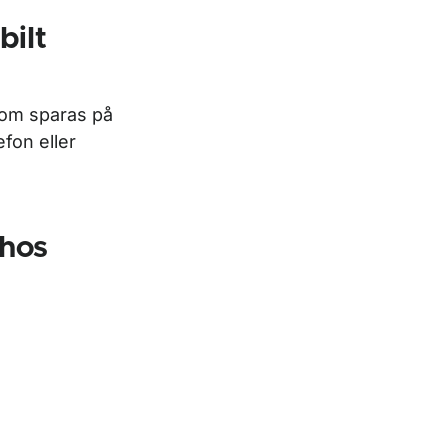
bilt
som sparas på
efon eller
 hos