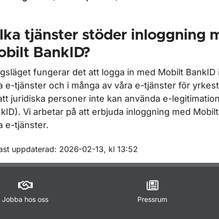
lka tjänster stöder inloggning
bilt BankID?
agsläget fungerar det att logga in med Mobilt BankID i
a e-tjänster och i många av våra e-tjänster för yrkest
att juridiska personer inte kan använda e-legitimatio
kID). Vi arbetar på att erbjuda inloggning med Mobilt
a e-tjänster.
m sidan
ast uppdaterad: 2026-02-13, kl 13:52
Jobba hos oss
Pressrum