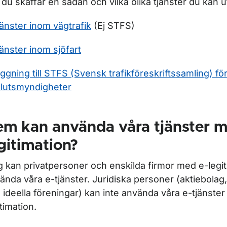
 du skaffar en sådan och vilka olika tjänster du kan
jänster inom vägtrafik
(Ej STFS)
ör Kakor på webbplatsen
jänster inom sjöfart
oggning till STFS (Svensk trafikföreskriftssamling) fö
r Inloggning till våra e-tjänster
lutsmyndigheter
m kan använda våra tjänster m
gitimation?
ör E-legitimation
g kan privatpersoner och enskilda firmor med e-legi
ända våra e-tjänster. Juridiska personer (aktiebolag
 ideella föreningar) kan inte använda våra e-tjänste
itimation.