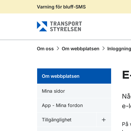
Varning för bluff-SMS
Gå till sidans innehåll
Om oss
Om webbplatsen
Inloggning 
E
Om webbplatsen
Mina sidor
Någ
e-l
App - Mina fordon
Tillgänglighet
Undermeny f
På 