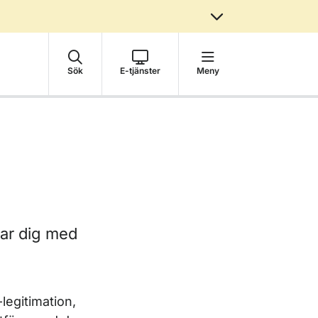
Sök
E-tjänster
Meny
rar dig med
legitimation,