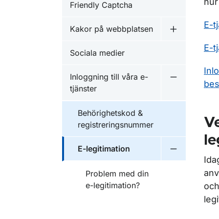
hur
Friendly Captcha
E-t
Kakor på webbplatsen
Undermeny f
E-t
Sociala medier
Inl
Inloggning till våra e-
Undermeny fö
bes
tjänster
Behörighetskod &
Ve
registreringsnummer
le
E-legitimation
Undermeny f
Ida
anv
Problem med din
e-legitimation?
och
leg