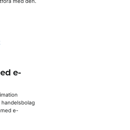
 utföra med den.
r
ed e-
timation
, handelsbolag
r med e-