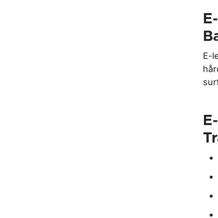
E-
B
E-l
hår
sur
E-
Tr