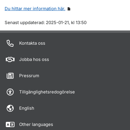
Du hittar mer information här.
Om sidan
Senast uppdaterad: 2025-01-21, kl 13:50
Kontakta oss
Jobba hos oss
Pressrum
Tillgänglighetsredogörelse
English
Other languages