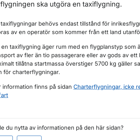
 flygningen ska utgöra en taxiflygning.
 taxiflygningar behövs endast tillstånd för inrikesfl
öras av en operatör som kommer från ett land utanf
en taxiflygning äger rum med en flygplanstyp som 
nsport av fler än tio passagerare eller av gods av ett 
imalt tillåtna startmassa överstiger 5700 kg gäller 
r Reguljärflyg, regelbunden luftfart
 för charterflygningar.
 information finns på sidan
Charterflygningar, icke 
fart
e du nytta av informationen på den här sidan?