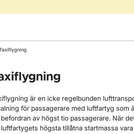
Taxiflygning
axiflygning
ör Farligt gods
iflygning är en icke regelbunden lufttransp
talning för passagerare med luftfartyg som 
r Trafiktillstånd
 befordran av högst tio passagerare. När det
r Charterflygningar, icke regelbunden luftfart
 luftfartygets högsta tillåtna startmassa var