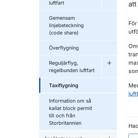
luftfart
att
Gemensam
För
linjebeteckning
utf
(code share)
Om 
Överflygning
tra
max
Reguljärflyg,
Undermeny fö
regelbunden luftfart
som
Taxiflygning
Mer
luft
Information om så
kallat block permit
till och från
Storbritannien
Had