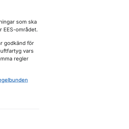
ygningar som ska
ör EES-området.
är godkänd för
luftfartyg vars
samma regler
regelbunden