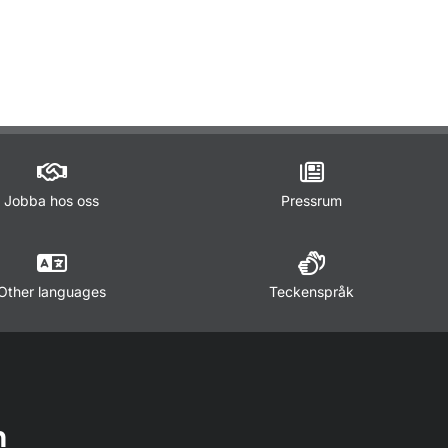
r Luftfartsavtal och luftfartsförhandlingar
Jobba hos oss
Pressrum
Other languages
Teckenspråk
n