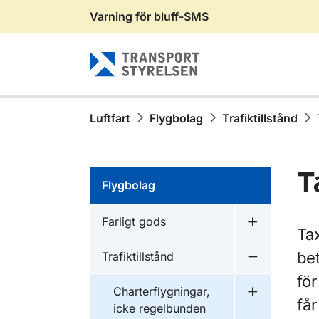
Varning för bluff-SMS
Gå till sidans innehåll
Luftfart
Flygbolag
Trafiktillstånd
T
Flygbolag
Farligt gods
Undermeny f
Tax
be
Trafiktillstånd
Undermeny fö
för
Charterflygningar,
Undermeny fö
får
icke regelbunden