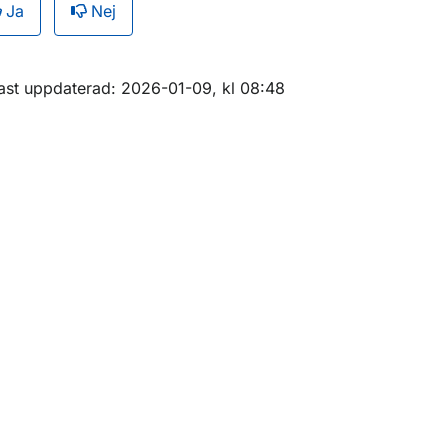
Ja
Nej
ör Ansökningar och checklistor
ör Flygarbetstidsregler
m sidan
ast uppdaterad: 2026-01-09, kl 08:48
ör Flygoperativ information
ör Passagerar- och godstrafik
ör Specialiserad flygverksamhet, SPO