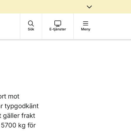
Sök
E-tjänster
Meny
ort mot
är typgodkänt
 gäller frakt
a 5700 kg för