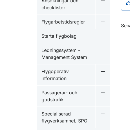
Ansökningar och
Undermeny f
checklistor
Flygarbetstidsregler
Undermeny f
O
Sen
Starta flygbolag
Ledningssystem -
Management System
Flygoperativ
Undermeny f
information
Passagerar- och
Undermeny f
godstrafik
Specialiserad
Undermeny f
flygverksamhet, SPO