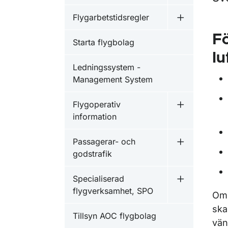
Flygarbetstidsregler
Undermeny f
F
Starta flygbolag
lu
Ledningssystem -
Management System
Flygoperativ
Undermeny f
information
Passagerar- och
Undermeny f
godstrafik
Specialiserad
Undermeny f
flygverksamhet, SPO
Om 
ska
Tillsyn AOC flygbolag
vän