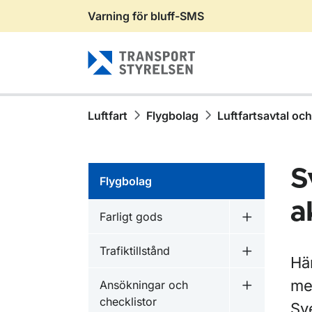
Varning för bluff-SMS
Gå till sidans innehåll
Luftfart
Flygbolag
Luftfartsavtal och
S
Flygbolag
a
Farligt gods
Undermeny f
Trafiktillstånd
Undermeny fö
Här
med
Ansökningar och
Undermeny f
checklistor
Sve