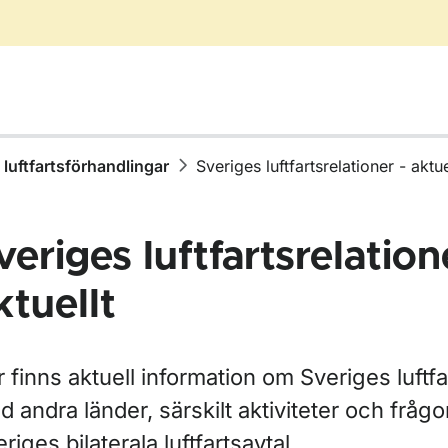
 luftfartsförhandlingar
Sveriges luftfartsrelationer - aktue
veriges luftfartsrelation
ktuellt
ör Farligt gods
r Trafiktillstånd
 finns aktuell information om Sveriges luftfa
 andra länder, särskilt aktiviteter och fråg
ör Ansökningar och checklistor
riges bilaterala luftfartsavtal.