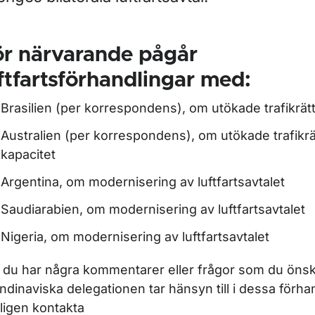
ör Flygarbetstidsregler
ör närvarande pågår
ftfartsförhandlingar med:
Brasilien (per korrespondens), om utökade trafikrät
Australien (per korrespondens), om utökade trafikrä
ör Flygoperativ information
kapacitet
Argentina, om modernisering av luftfartsavtalet
ör Passagerar- och godstrafik
Saudiarabien, om modernisering av luftfartsavtalet
Nigeria, om modernisering av luftfartsavtalet
ör Specialiserad flygverksamhet, SPO
du har några kommentarer eller frågor som du önsk
ndinaviska delegationen tar hänsyn till i dessa förhan
ligen kontakta