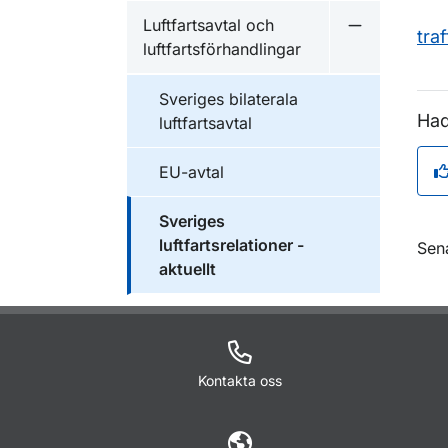
Luftfartsavtal och
Undermeny fö
tra
luftfartsförhandlingar
Sveriges bilaterala
Had
luftfartsavtal
EU-avtal
Sveriges
luftfartsrelationer -
O
Sen
aktuellt
Kontakta oss