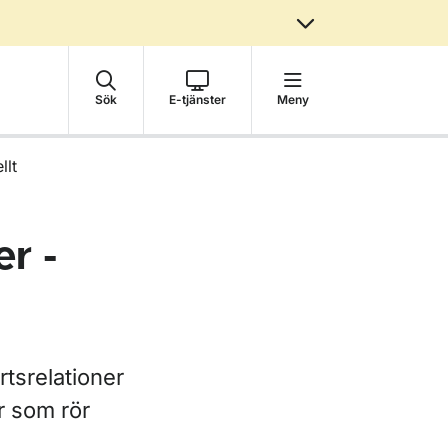
Sök
E-tjänster
Meny
llt
er -
rtsrelationer
or som rör