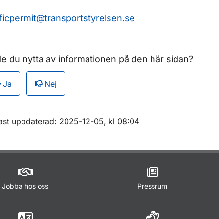
r Luftfartsavtal och luftfartsförhandlingar
fficpermit@transportstyrelsen.se
e du nytta av informationen på den här sidan?
Ja
Nej
m sidan
ast uppdaterad: 2025-12-05, kl 08:04
Jobba hos oss
Pressrum