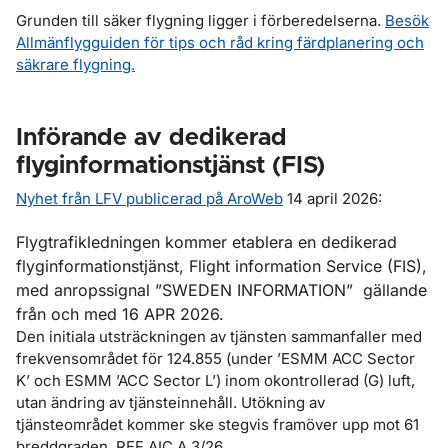
Grunden till säker flygning ligger i förberedelserna.
Besök
Allmänflygguiden för tips och råd kring färdplanering och
säkrare flygning.
Införande av dedikerad
flyginformationstjänst (FIS)
Nyhet från LFV publicerad på AroWeb
14 april 2026:
Flygtrafikledningen kommer etablera en dedikerad
flyginformationstjänst, Flight information Service (FIS),
med anropssignal ”SWEDEN INFORMATION” gällande
från och med 16 APR 2026.
Den initiala utsträckningen av tjänsten sammanfaller med
frekvensområdet för 124.855 (under ’ESMM ACC Sector
K’ och ESMM ’ACC Sector L’) inom okontrollerad (G) luft,
utan ändring av tjänsteinnehåll. Utökning av
tjänsteområdet kommer ske stegvis framöver upp mot 61
breddgraden. REF AIC A 3/26