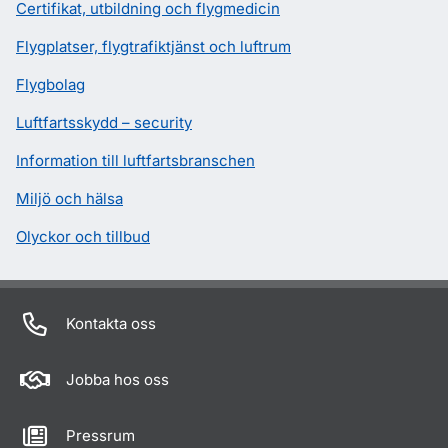
Certifikat, utbildning och flygmedicin
Flygplatser, flygtrafiktjänst och luftrum
Flygbolag
Luftfartsskydd – security
Information till luftfartsbranschen
Miljö och hälsa
Olyckor och tillbud
Kontakta oss
Jobba hos oss
Pressrum