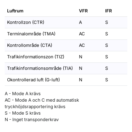
Luftrum
VFR
IFR
Kontrollzon (CTR)
A
S
Terminalområde (TMA)
AC
S
Kontrollområde (CTA)
AC
S
Trafikinformationszon (TIZ)
N
S
Trafikinformationsområde (TIA)
N
S
Okontrollerad luft (G-luft)
N
S
A - Mode A krävs
AC - Mode A och C med automatisk
tryckhöjdsrapportering krävs
S - Mode S krävs
N - Inget transponderkrav