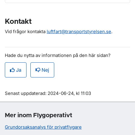
Kontakt
Vid frågor kontakta
luftfart@transportstyrelsen.se
.
Hade du nytta av informationen på den här sidan?
Ja
Nej
Om sidan
Senast uppdaterad: 2024-06-24, kl 11:03
Mer inom Flygoperativt
Grundorsaksanalys för privatflygare