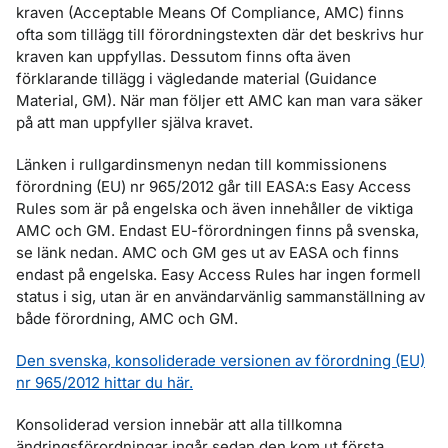
kraven (Acceptable Means Of Compliance, AMC) finns
ofta som tillägg till förordningstexten där det beskrivs hur
kraven kan uppfyllas. Dessutom finns ofta även
förklarande tillägg i vägledande material (Guidance
Material, GM). När man följer ett AMC kan man vara säker
på att man uppfyller själva kravet.
Länken i rullgardinsmenyn nedan till kommissionens
förordning (EU) nr 965/2012 går till EASA:s Easy Access
Rules som är på engelska och även innehåller de viktiga
AMC och GM. Endast EU-förordningen finns på svenska,
se länk nedan. AMC och GM ges ut av EASA och finns
endast på engelska. Easy Access Rules har ingen formell
status i sig, utan är en användarvänlig sammanställning av
både förordning, AMC och GM.
Den svenska, konsoliderade versionen av förordning (EU)
nr 965/2012 hittar du här.
Konsoliderad version innebär att alla tillkomna
ändringsförordningar ingår sedan den kom ut första