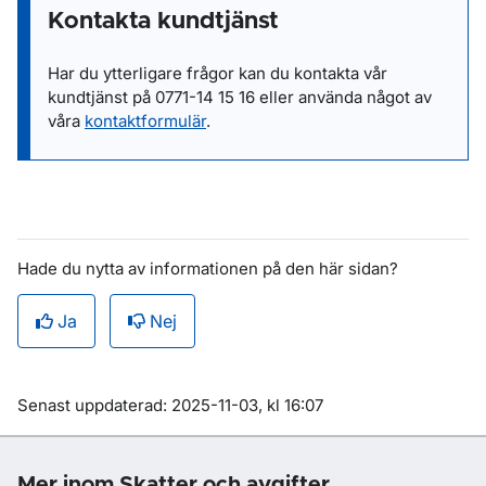
Kontakta kundtjänst
Har du ytterligare frågor kan du kontakta vår
kundtjänst på
0771-14 15 16
eller
använda något av
våra
kontaktformulär
.
Hade du nytta av informationen på den här sidan?
Ja
Nej
Om sidan
Senast uppdaterad: 2025-11-03, kl 16:07
Mer inom Skatter och avgifter