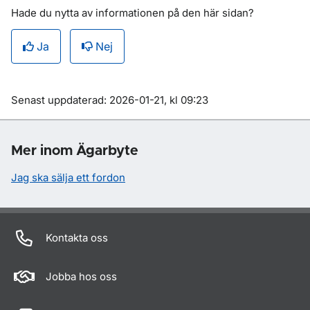
Hade du nytta av informationen på den här sidan?
Ja
Nej
Om sidan
Senast uppdaterad: 2026-01-21, kl 09:23
Mer inom Ägarbyte
Jag ska sälja ett fordon
Kontakta oss
Jobba hos oss