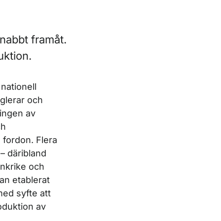
nabbt framåt.
uktion.
nationell
eglerar och
ingen av
ch
 fordon. Flera
– däribland
ankrike och
an etablerat
med syfte att
roduktion av