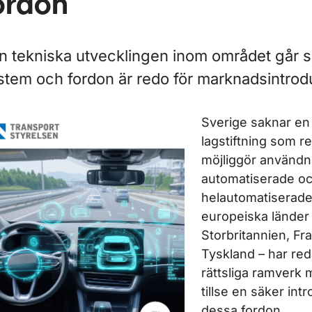
ordon
ör Rapporter
ör Rapporter inom vägtrafik
n tekniska utvecklingen inom området går s
stem och fordon är redo för marknadsintrod
Sverige saknar en 
lagstiftning som r
möjliggör användn
automatiserade o
helautomatiserade
europeiska länder 
Storbritannien, Fr
Tyskland – har red
rättsliga ramverk 
ör Rapporter inom luftfart
tillse en säker int
dessa fordon.