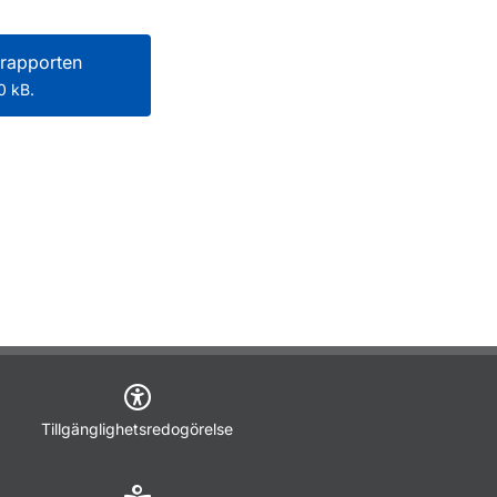
rapporten
0 kB.
Tillgänglighetsredogörelse