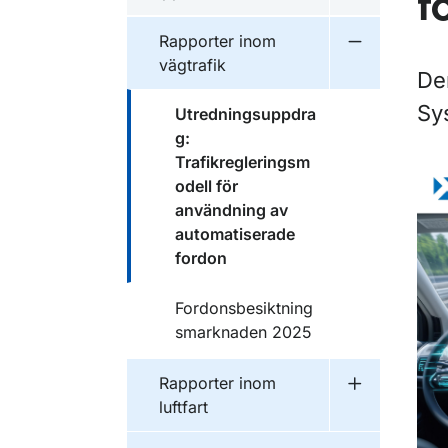
f
Undermeny f
Publikationer inom
Rapporter inom
Undermeny f
vägtrafik
De
Sy
Publikationer inom
Utredningsuppdra
g:
Trafikregleringsm
odell för
användning av
automatiserade
fordon
Publikationer inom
Fordonsbesiktning
smarknaden 2025
Publikationer inom
Rapporter inom
Undermeny f
luftfart