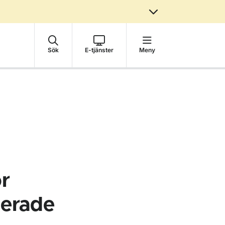
Sök
E-tjänster
Meny
ör
serade