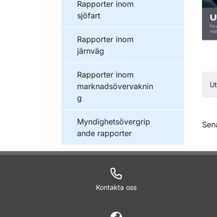
Publikationer inom
Rapporter inom
sjöfart
Publikationer inom
Rapporter inom
järnväg
Publikationer inom
Rapporter inom
Ut
marknadsövervaknin
g
Publikationer inom
Myndighetsövergrip
O
Sen
ande rapporter
Kontakta oss