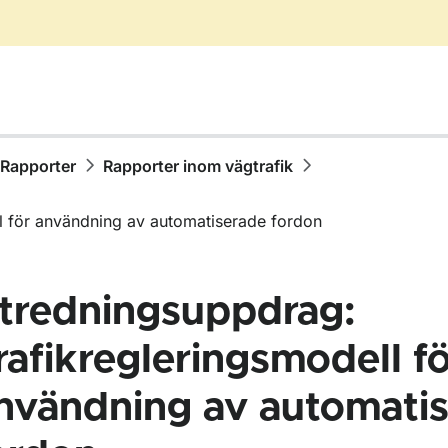
Rapporter
Rapporter inom vägtrafik
l för användning av automatiserade fordon
tredningsuppdrag:
rafikregleringsmodell f
nvändning av automati
ör Publikationer