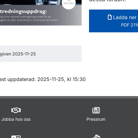
Ladda ner 
PDF 211
given 2025-11-25
m sidan
ast uppdaterad: 2025-11-25, kl 15:30
Jobba hos oss
Pressrum