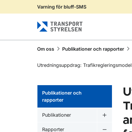
Varning för bluff-SMS
Gå till sidans innehåll
Om oss
Publikationer och rapporter
Utredningsuppdrag: Trafikregleringsmodel
U
Publikationer och
rapporter
T
Publikationer inom
Publikationer
a
Undermeny f
Publikationer inom
Rapporter