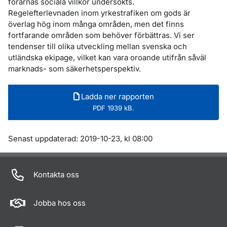
förarnas sociala villkor undersökts.
Regelefterlevnaden inom yrkestrafiken om gods är
överlag hög inom många områden, men det finns
fortfarande områden som behöver förbättras. Vi ser
tendenser till olika utveckling mellan svenska och
utländska ekipage, vilket kan vara oroande utifrån såväl
marknads- som säkerhetsperspektiv.
Ladda ner rapporten
PDF 1939 kB.
Om sidan
Senast uppdaterad: 2019-10-23, kl 08:00
Kontakta oss
Jobba hos oss