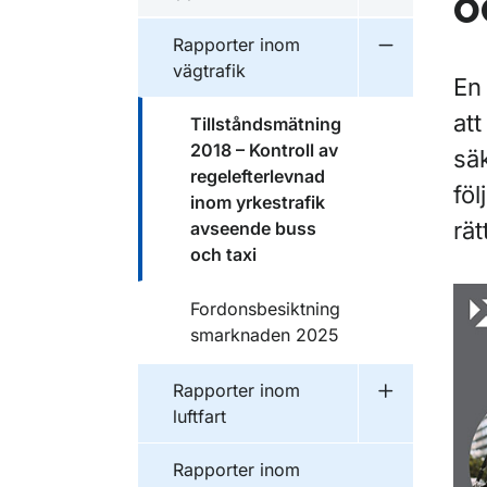
o
Undermeny f
Publikationer inom
Rapporter inom
Undermeny f
vägtrafik
En
att
Publikationer inom
Tillståndsmätning
2018 – Kontroll av
säk
regelefterlevnad
föl
inom yrkestrafik
rät
avseende buss
och taxi
Publikationer inom
Fordonsbesiktning
smarknaden 2025
Publikationer inom
Rapporter inom
Undermeny f
luftfart
Publikationer inom
Rapporter inom