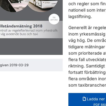
och regler som fin
nationell som inter
lagstiftning.
Generellt är regel
inom yrkesmässig 
väg hög. De områ
tidigare mätningar 
som prioriterade at
flera fall utvecklat
tgiven 2019-03-29
riktning. Samtidigt
fortsatt förbättrin
flera områden ino
som taxibransche
Ladda ner 
PDF 860