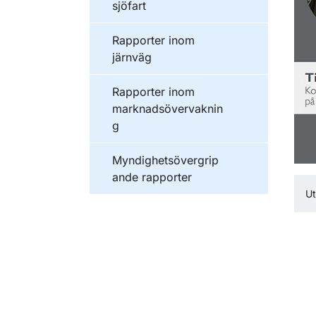
sjöfart
Publikationer inom
Rapporter inom
järnväg
Publikationer inom
Rapporter inom
marknadsövervaknin
g
Publikationer inom
Myndighetsövergrip
ande rapporter
U