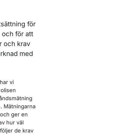
sättning för
 och för att
er och krav
marknad med
har vi
olisen
ståndsmätning
n. Mätningarna
r och ger en
av hur väl
följer de krav