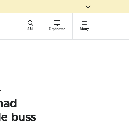
Sök
E-tjänster
Meny
–
vnad
de buss