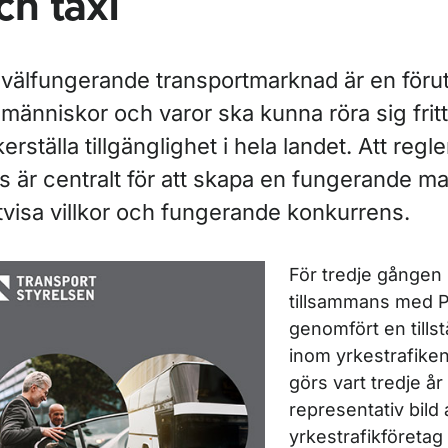
ch taxi
ör Rapporter
ör Rapporter inom vägtrafik
 välfungerande transportmarknad är en förut
 människor och varor ska kunna röra sig fritt
erställa tillgänglighet i hela landet. Att regl
js är centralt för att skapa en fungerande 
tvisa villkor och fungerande konkurrens.
För tredje gången 
tillsammans med P
genomfört en till
inom yrkestrafike
ör Rapporter inom luftfart
görs vart tredje å
representativ bild 
yrkestrafikföretag 