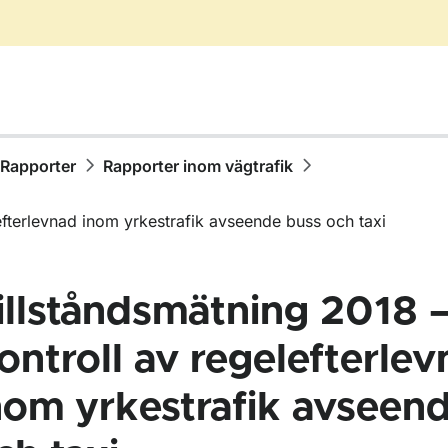
Rapporter
Rapporter inom vägtrafik
efterlevnad inom yrkestrafik avseende buss och taxi
illståndsmätning 2018 
ontroll av regelefterle
nom yrkestrafik avseen
ör Publikationer