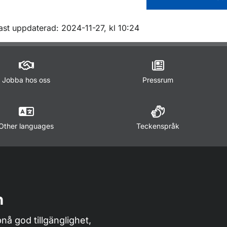
m sidan
ast uppdaterad: 2024-11-27, kl 10:24
Jobba hos oss
Pressrum
Other languages
Teckenspråk
n
nå god tillgänglighet,