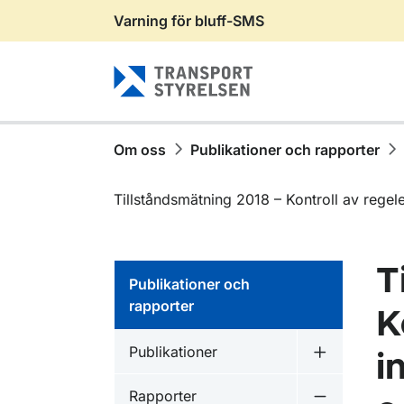
Varning för bluff-SMS
Gå till sidans innehåll
Om oss
Publikationer och rapporter
Tillståndsmätning 2018 – Kontroll av regel
T
Publikationer och
rapporter
K
Publikationer inom
Publikationer
i
Undermeny f
Publikationer inom
Rapporter