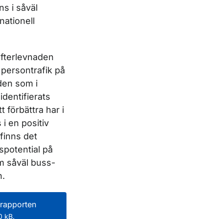
ns i såväl
nationell
efterlevnaden
persontrafik på
den som i
identifierats
t förbättra har i
s i en positiv
 finns det
gspotential på
m såväl buss-
n.
rapporten
 kB.