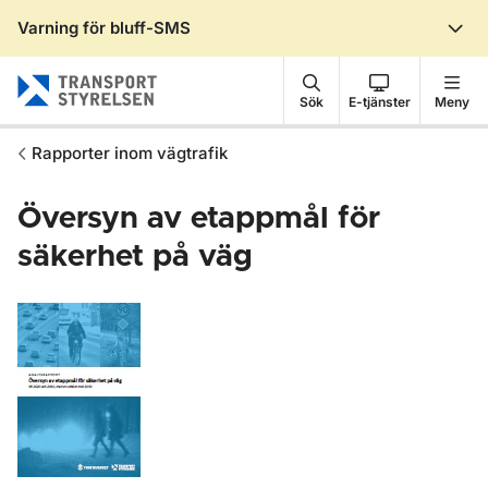
Varning för bluff-SMS
Gå till sidans innehåll
Sök
E-tjänster
Meny
Rapporter inom vägtrafik
Översyn av etappmål för
säkerhet på väg