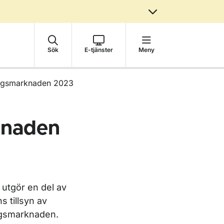
Sök
E-tjänster
Meny
ingsmarknaden 2023
knaden
utgör en del av
s tillsyn av
ngsmarknaden.