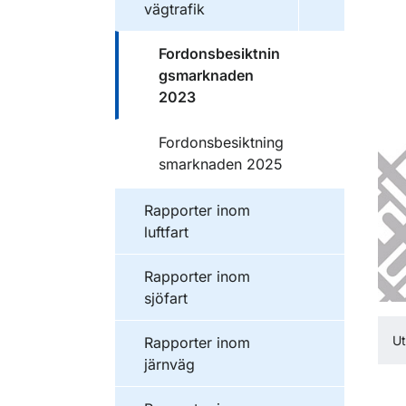
vägtrafik
Publikationer inom
Fordonsbesiktnin
gsmarknaden
2023
Publikationer inom
Fordonsbesiktning
smarknaden 2025
Publikationer inom
Rapporter inom
luftfart
Publikationer inom
Rapporter inom
sjöfart
Ut
Publikationer inom
Rapporter inom
järnväg