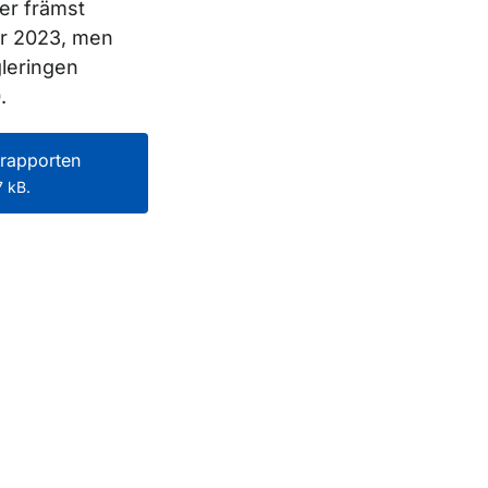
er främst
er 2023, men
leringen
.
rapporten
 kB.