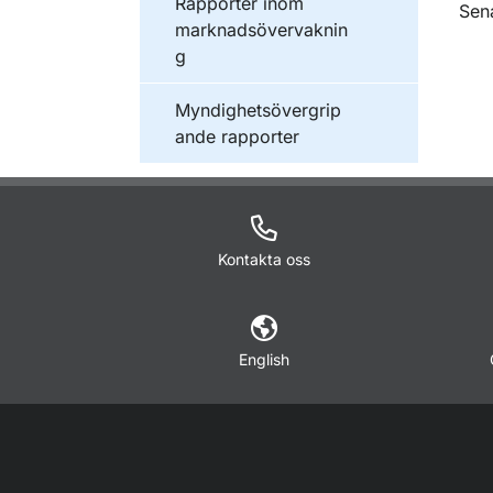
Publikationer inom
Rapporter inom
O
Sen
marknadsövervaknin
g
Publikationer inom
Myndighetsövergrip
ande rapporter
Kontakta oss
English