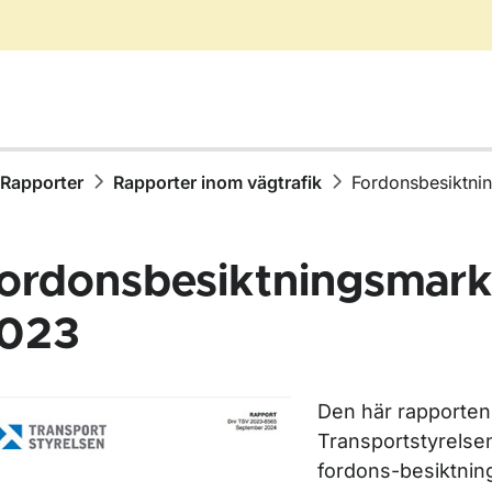
Rapporter
Rapporter inom vägtrafik
Fordonsbesiktn
ordonsbesiktningsmar
023
ör Publikationer
Den här rapporten 
ör Rapporter
Transportstyrelsen
fordons-besiktni
ör Rapporter inom vägtrafik