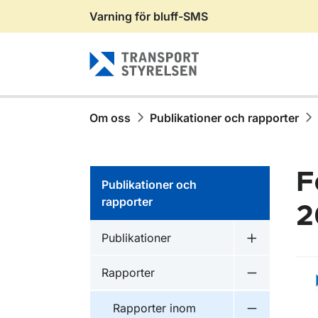
Varning för bluff-SMS
Gå till sidans innehåll
Om oss
Publikationer och rapporter
F
Publikationer och
rapporter
2
Publikationer inom
Publikationer
Undermeny f
Publikationer inom
Rapporter
Undermeny f
Publikationer inom
Rapporter inom
Undermeny f