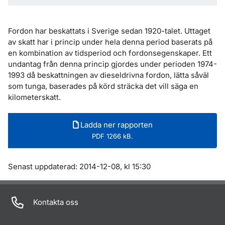
Fordon har beskattats i Sverige sedan 1920-talet. Uttaget
av skatt har i princip under hela denna period baserats på
en kombination av tidsperiod och fordonsegenskaper. Ett
undantag från denna princip gjordes under perioden 1974-
1993 då beskattningen av dieseldrivna fordon, lätta såväl
som tunga, baserades på körd sträcka det vill säga en
kilometerskatt.
Ladda ner rapporten
PDF 1266 kB.
Om sidan
Senast uppdaterad: 2014-12-08, kl 15:30
Kontakta oss