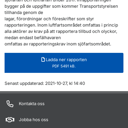
bygger på de uppgifter som kommer Transportstyrelsen
tillhanda genom de
lagar, förordningar och föreskrifter som styr
rapporteringen. Inom luftfartsområdet omfattas i princip
alla aktörer av krav på att rapportera tillbud och olyckor,
medan endast befälhavaren
omfattas av rapporteringskrav inom sjöfartsområdet.
Ladda ner rapporten
PDF 5491 kB.
Om sidan
Senast uppdaterad: 2021-10-27, kl 14:40
Kontakta oss
Jobba hos oss