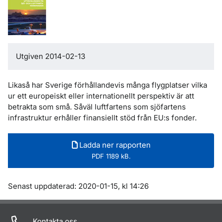
Utgiven 2014-02-13
Likaså har Sverige förhållandevis många flygplatser vilka
ur ett europeiskt eller internationellt perspektiv är att
betrakta som små. Såväl luftfartens som sjöfartens
infrastruktur erhåller finansiellt stöd från EU:s fonder.
Ladda ner rapporten
PDF 1189 kB.
Om sidan
Senast uppdaterad: 2020-01-15, kl 14:26
Kontakta oss