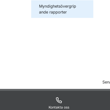
Publikationer inom
Myndighetsövergrip
ande rapporter
O
Sen
Kontakta oss