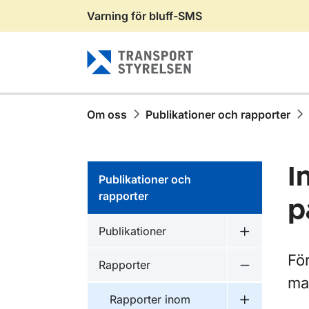
Varning för bluff-SMS
Gå till sidans innehåll
Om oss
Publikationer och rapporter
I
Publikationer och
rapporter
p
Publikationer inom
Publikationer
Undermeny f
För
Publikationer inom
Rapporter
Undermeny f
ma
Publikationer inom
Rapporter inom
Undermeny f