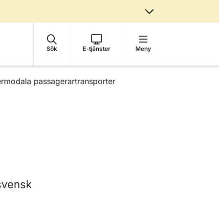
Sök
E-tjänster
Meny
ermodala passagerartransporter
 svensk