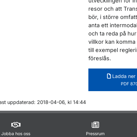
utvecklingen för i
resor och att Tran
bör, i större omfat
anta ett intermoda
och ta reda på hu
villkor kan komma 
till exempel regle
föreslås.
Ladda ner 
PDF 870
m sidan
ast uppdaterad: 2018-04-06, kl 14:44
Jobba hos oss
Pressrum