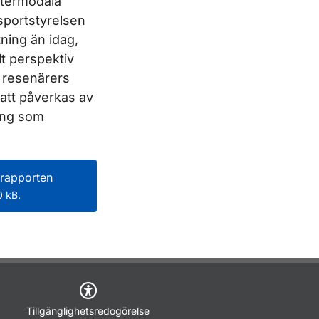
ntermodala
sportstyrelsen
tning än idag,
lt perspektiv
r resenärers
att påverkas av
ring som
rapporten
 kB.
Tillgänglighetsredogörelse