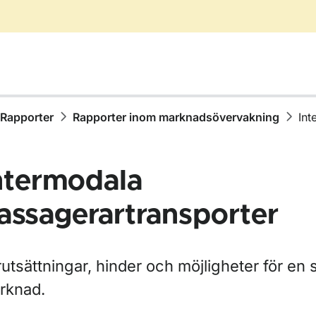
Rapporter
Rapporter inom marknadsövervakning
Int
ntermodala
assagerartransporter
ör Publikationer
utsättningar, hinder och möjligheter för en
ör Rapporter
rknad.
ör Rapporter inom vägtrafik