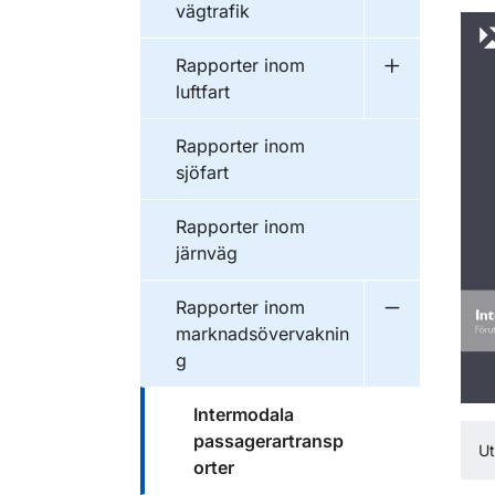
vägtrafik
Publikationer inom
Rapporter inom
Undermeny f
luftfart
Publikationer inom
Rapporter inom
sjöfart
Publikationer inom
Rapporter inom
järnväg
Publikationer inom
Rapporter inom
Undermeny f
marknadsövervaknin
g
Publikationer inom
Intermodala
passagerartransp
U
orter