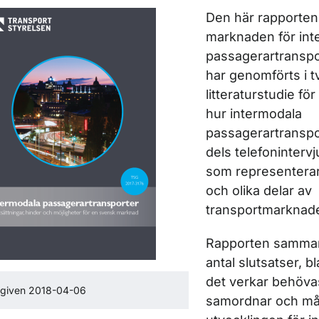
Den här rapporten 
marknaden för int
ör Rapporter inom luftfart
passagerartranspo
har genomförts i tv
litteraturstudie för
hur intermodala
passagerartranspo
dels telefoninterv
som representerar 
och olika delar av
ör Rapporter inom marknadsövervakning
transportmarknad
Rapporten sammanf
antal slutsatser, b
det verkar behöva
tgiven 2018-04-06
samordnar och må