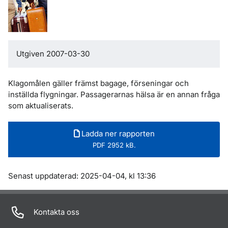
Utgiven 2007-03-30
Klagomålen gäller främst bagage, förseningar och
inställda flygningar. Passagerarnas hälsa är en annan fråga
som aktualiserats.
Ladda ner rapporten
PDF 2952 kB.
Om sidan
Senast uppdaterad: 2025-04-04, kl 13:36
Kontakta oss