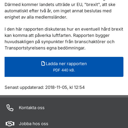
Därmed kommer landets utträde ur EU, "brexit", att ske
automatiskt efter två år, om inget annat beslutas med
enighet av alla medlemsländer.
I den här rapporten diskuteras hur en eventuell hård brexit
kan komma att påverka luftfarten. Rapporten bygger
huvudsakligen på synpunkter från branschaktörer och
Transportstyrelsens egna bedömningar.
Ladda ner rapporten
PDF 440 kB.
Om sidan
Senast uppdaterad: 2018-11-05, kl 12:54
Kontakta oss
Jobba hos oss