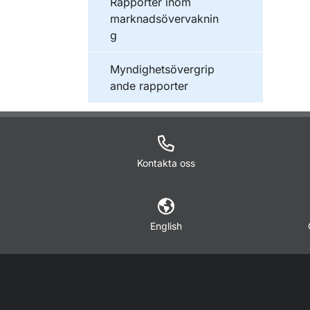
Publikationer inom
Rapporter inom
marknadsövervaknin
g
Publikationer inom
Myndighetsövergrip
ande rapporter
Kontakta oss
English