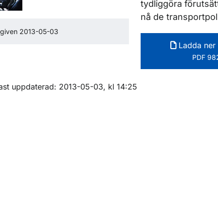
tydliggöra förutsät
nå de transportpol
given 2013-05-03
ör Rapporter inom luftfart
Ladda ner 
PDF 982
m sidan
ast uppdaterad: 2013-05-03, kl 14:25