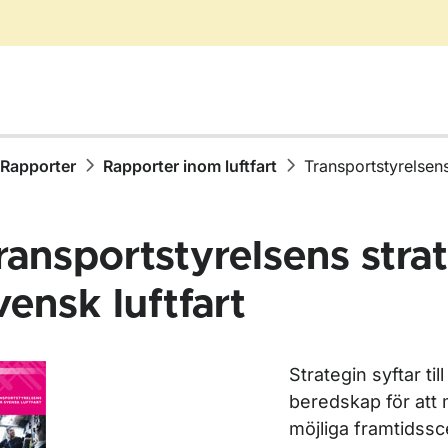
Rapporter
Rapporter inom luftfart
Transportstyrelsens
ransportstyrelsens strat
vensk luftfart
ör Publikationer
Strategin syftar til
ör Rapporter
beredskap för att 
möjliga framtidssc
ör Rapporter inom vägtrafik