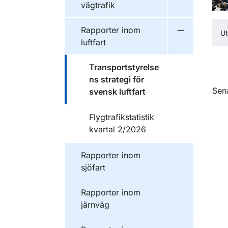
vägtrafik
Publikationer inom
Rapporter inom
Ut
Undermeny f
luftfart
Publikationer inom
Transportstyrelse
ns strategi för
O
Sen
svensk luftfart
Publikationer inom
Flygtrafikstatistik
kvartal 2/2026
Publikationer inom
Rapporter inom
sjöfart
Publikationer inom
Rapporter inom
järnväg