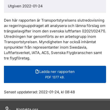
Utgiven 2022-01-24
Den här rapporten är Transportstyrelsens slutredovisning
av regeringsuppdraget att analysera och lämna förslag om
trängselavgifter inom den svenska luftfarten (I2021/02471).
Utredningen har genomförts av en arbetsgrupp inom
Transportstyrelsen. Myndigheten har också inhämtat
synpunkter från representanter inom Swedavia,
Luftfartsverket, IATA, ACS, Svenska Flygbranschen samt
tre flygföretag.
Ladda ner rapporten
PDF 1377 kB.
Om sidan
Senast uppdaterad: 2022-01-24, kl 08:48
Kontakta oss