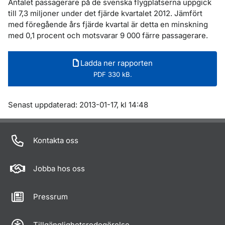
Antalet passagerare på de svenska flygplatserna uppgick
till 7,3 miljoner under det fjärde kvartalet 2012. Jämfört
med föregående års fjärde kvartal är detta en minskning
med 0,1 procent och motsvarar 9 000 färre passagerare.
Ladda ner rapporten
PDF 330 kB.
Om sidan
Senast uppdaterad: 2013-01-17, kl 14:48
Kontakta oss
Jobba hos oss
Pressrum
Tillgänglighetsredogörelse