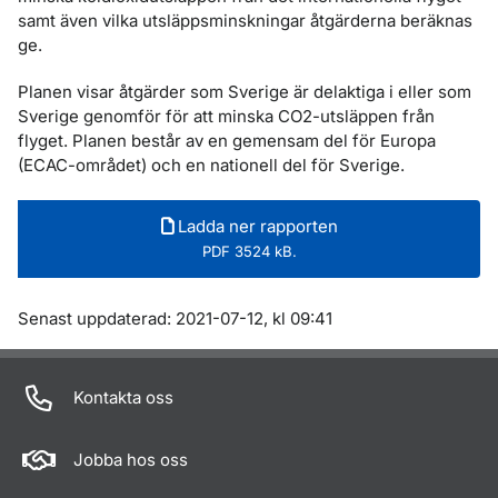
samt även vilka utsläppsminskningar åtgärderna beräknas
ge.
Planen visar åtgärder som Sverige är delaktiga i eller som
Sverige genomför för att minska CO2-utsläppen från
flyget. Planen består av en gemensam del för Europa
(ECAC-området) och en nationell del för Sverige.
Ladda ner rapporten
PDF 3524 kB.
Om sidan
Senast uppdaterad: 2021-07-12, kl 09:41
Kontakta oss
Jobba hos oss